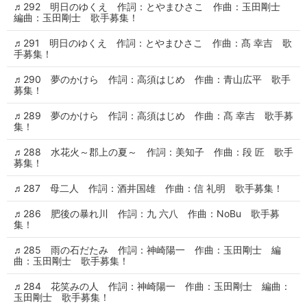
♬292 明日のゆくえ 作詞：とやまひさこ 作曲：玉田剛士
編曲：玉田剛士 歌手募集！
♬291 明日のゆくえ 作詞：とやまひさこ 作曲：髙 幸吉 歌
手募集！
♬290 夢のかけら 作詞：高須はじめ 作曲：青山広平 歌手
募集！
♬289 夢のかけら 作詞：高須はじめ 作曲：髙 幸吉 歌手募
集！
♬288 水花火～郡上の夏～ 作詞：美知子 作曲：段 匠 歌手
募集！
♬287 母二人 作詞：酒井国雄 作曲：信 礼明 歌手募集！
♬286 肥後の暴れ川 作詞：九 六八 作曲：NoBu 歌手募
集！
♬285 雨の石だたみ 作詞：神崎陽一 作曲：玉田剛士 編
曲：玉田剛士 歌手募集！
♬284 花笑みの人 作詞：神崎陽一 作曲：玉田剛士 編曲：
玉田剛士 歌手募集！