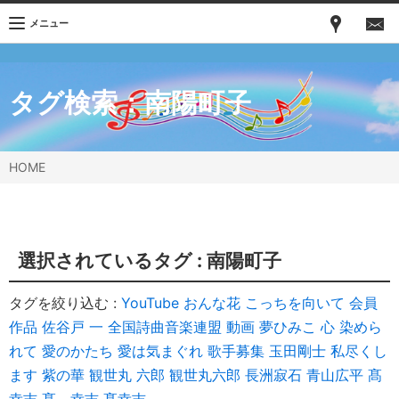
メニュー
タグ検索：
南陽町子
HOME
選択されているタグ :
南陽町子
タグを絞り込む :
YouTube
おんな花
こっちを向いて
会員
作品
佐谷戸 一
全国詩曲音楽連盟
動画
夢ひみこ
心 染めら
れて
愛のかたち
愛は気まぐれ
歌手募集
玉田剛士
私尽くし
ます
紫の華
観世丸 六郎
観世丸六郎
長洲寂石
青山広平
髙