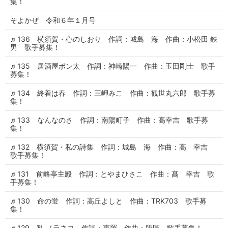
集！
そよかぜ 令和６年１月号
♬136 横須賀・心のしおり 作詞：城島 海 作曲：小松田 鉄
男 歌手募集！
♬135 居酒屋ポン太 作詞：神崎陽一 作曲：玉田剛士 歌手
募集！
♬134 終着は春 作詞：三岬みこ 作曲：観世丸六郎 歌手募
集！
♬133 なんなのさ 作詞：南陽町子 作曲：髙幸吉 歌手募
集！
♬132 横須賀・私の詩集 作詞：城島 海 作曲：髙 幸吉
歌手募集！
♬131 前略亭主殿 作詞：とやまひさこ 作曲：髙 幸吉 歌
手募集！
♬130 命の蛍 作詞：高丘よしと 作曲：TRK703 歌手募
集！
♬129 私 ノラネコ 作詞：恵羅 作曲：段匠 歌手募集！