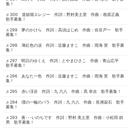
集！
♬300 道頓堀エレジー 作詞：野村美土里 作曲：相原正義
歌手募集！
♬299 夢のかけら 作詞：高須はじめ 作曲：佐谷戸一 歌手
募集！
♬298 薄紅色の涙 作詞：近藤ますこ 作曲：雨海 実 歌手募
集！
♬297 明日のゆくえ 作詞：とやまひさこ 作曲：青山広平
歌手募集！
♬296 あなた一色 作詞：近藤ますこ 作曲：雨海 実 歌手募
集！
♬295 赤い渓谷 作詞：九 六八 作曲：髙 幸吉 歌手募集！
♬294 僕の一輪のバラ 作詞：九 六八 作曲：長洲寂石 歌手
募集！
♬293 夜･･･いのちです 作詞：野村 美土里 作曲：小松田 鉄
男 歌手募集！