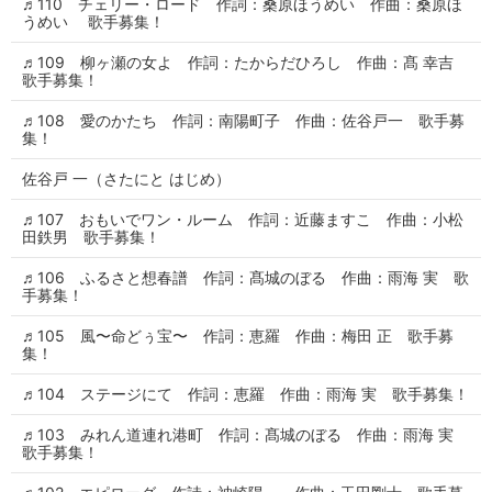
♬110 チェリー・ロード 作詞：桑原ほうめい 作曲：桑原ほ
うめい 歌手募集！
♬109 柳ヶ瀬の女よ 作詞：たからだひろし 作曲：髙 幸吉
歌手募集！
♬108 愛のかたち 作詞：南陽町子 作曲：佐谷戸一 歌手募
集！
佐谷戸 一（さたにと はじめ）
♬107 おもいでワン・ルーム 作詞：近藤ますこ 作曲：小松
田鉄男 歌手募集！
♬106 ふるさと想春譜 作詞：髙城のぼる 作曲：雨海 実 歌
手募集！
♬105 風〜命どぅ宝〜 作詞：恵羅 作曲：梅田 正 歌手募
集！
♬104 ステージにて 作詞：恵羅 作曲：雨海 実 歌手募集！
♬103 みれん道連れ港町 作詞：髙城のぼる 作曲：雨海 実
歌手募集！