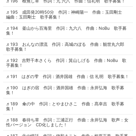
♬196 根無し草 作詞：九 六八 作曲：信礼明 歌手募集！
♬195 成田発20時50分 作詞：神崎陽一 作曲：玉田剛士
編曲：玉田剛士 歌手募集！
♬194 釜山から百海里 作詞：九六八 作曲：NoBu 歌手募
集！
♬193 おんなの漂流 作詞：高城のぼる 作曲：観世丸六郎
歌手募集！
♬192 吉野千本さくら 作詞：箕山しげる 作曲：NoBu 歌
手募集！
♬191 はぎの雫 作詞：酒井国雄 作曲：信 礼明 歌手募集！
♬190 はぎの宿 作詞：酒井国雄 作曲：永井弘海 歌手募
集！
♬189 傘の中 作詞：とやまひさこ 作曲：髙幸吉 歌手募
集！
♬188 春待ち草 作詞：三浦正行 作曲：永井弘海 歌声：女
性バージョン CD化しました！
♬187 北の情話 作詞：伊和まこと 作曲：相原正義 歌手募