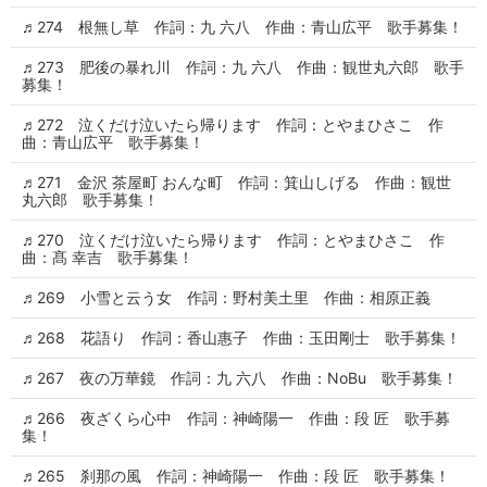
♬274 根無し草 作詞：九 六八 作曲：青山広平 歌手募集！
♬273 肥後の暴れ川 作詞：九 六八 作曲：観世丸六郎 歌手
募集！
♬272 泣くだけ泣いたら帰ります 作詞：とやまひさこ 作
曲：青山広平 歌手募集！
♬271 金沢 茶屋町 おんな町 作詞：箕山しげる 作曲：観世
丸六郎 歌手募集！
♬270 泣くだけ泣いたら帰ります 作詞：とやまひさこ 作
曲：髙 幸吉 歌手募集！
♬269 小雪と云う女 作詞：野村美土里 作曲：相原正義
♬268 花語り 作詞：香山惠子 作曲：玉田剛士 歌手募集！
♬267 夜の万華鏡 作詞：九 六八 作曲：NoBu 歌手募集！
♬266 夜ざくら心中 作詞：神崎陽一 作曲：段 匠 歌手募
集！
♬265 刹那の風 作詞：神崎陽一 作曲：段 匠 歌手募集！