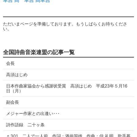
幸吉
髙 幸吉
髙幸吉
ただいまページを準備しております。もうしばらくお待ちくださ
い。
全国詩曲音楽連盟の記事一覧
会長
高須はじめ
日本作曲家協会から感謝状受賞 高須はじめ 平成23年５月16
日（月）
副会長
メジャー作家との出逢い･･･
詩作語録 二十ヶ条
♬301 二人で一人前 作詞：酒井国雄 作曲：信 礼明 歌手募