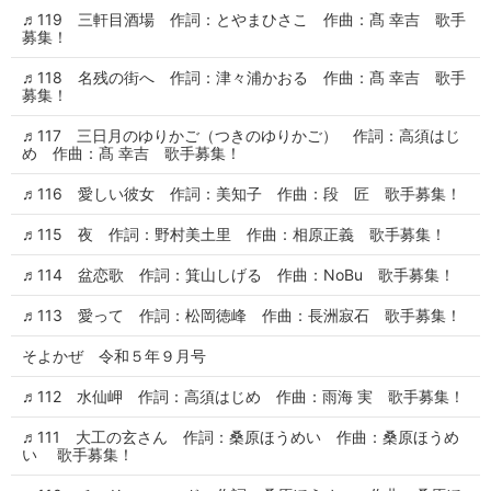
♬119 三軒目酒場 作詞：とやまひさこ 作曲：髙 幸吉 歌手
募集！
♬118 名残の街へ 作詞：津々浦かおる 作曲：髙 幸吉 歌手
募集！
♬117 三日月のゆりかご（つきのゆりかご） 作詞：高須はじ
め 作曲：髙 幸吉 歌手募集！
♬116 愛しい彼女 作詞：美知子 作曲：段 匠 歌手募集！
♬115 夜 作詞：野村美土里 作曲：相原正義 歌手募集！
♬114 盆恋歌 作詞：箕山しげる 作曲：NoBu 歌手募集！
♬113 愛って 作詞：松岡徳峰 作曲：長洲寂石 歌手募集！
そよかぜ 令和５年９月号
♬112 水仙岬 作詞：高須はじめ 作曲：雨海 実 歌手募集！
♬111 大工の玄さん 作詞：桑原ほうめい 作曲：桑原ほうめ
い 歌手募集！