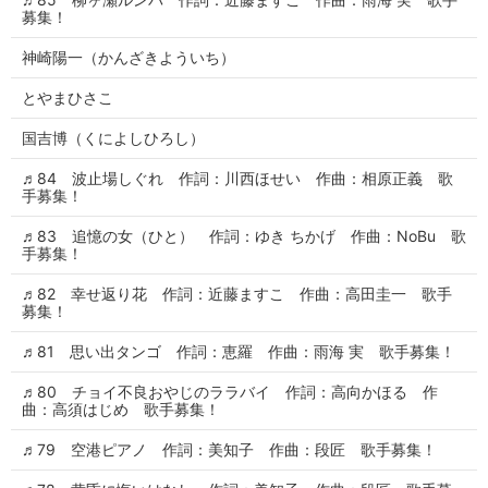
募集！
神崎陽一（かんざきよういち）
とやまひさこ
国吉博（くによしひろし）
♬84 波止場しぐれ 作詞：川西ほせい 作曲：相原正義 歌
手募集！
♬83 追憶の女（ひと） 作詞：ゆき ちかげ 作曲：NoBu 歌
手募集！
♬82 幸せ返り花 作詞：近藤ますこ 作曲：高田圭一 歌手
募集！
♬81 思い出タンゴ 作詞：恵羅 作曲：雨海 実 歌手募集！
♬80 チョイ不良おやじのララバイ 作詞：高向かほる 作
曲：高須はじめ 歌手募集！
♬79 空港ピアノ 作詞：美知子 作曲：段匠 歌手募集！