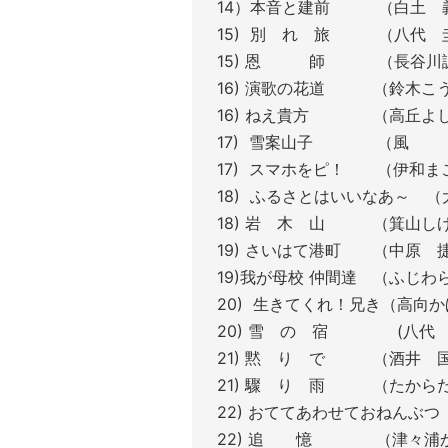
14）本音と建前 （白土
15) 別 れ 旅 （八代
15) 恩 師 （長谷
16) 演歌の花道 （鈴木こ
16) ねえ貴方 （高丘よ
17) 雪案山子 （風
17) スマホをピ！ （伊和
18) ふるさとはいいなあ～ 
18) 岩 木 山 （箕山
19) さいはて港町 （中原
19)我が母校 仲間達 （ふじ
20) 生きてくれ！兄き（高向
20) 雪 の 宿 (八代
21) 黙 り で （酒井
21) 驟 り 雨 （たか
22) おててあわせておねんぶ
22) 追 憶 （津々浦