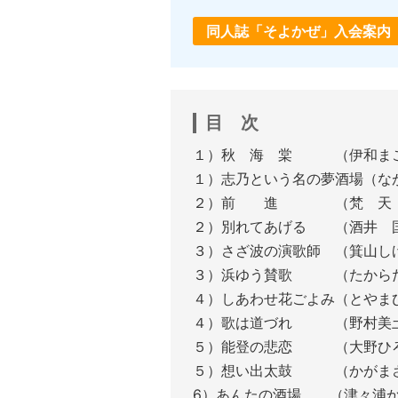
同人誌「そよかぜ」入会案内
目 次
１）秋 海 棠 （伊和ま
１）志乃という名の夢酒場（な
２）前 進 （梵 
２）別れてあげる （酒井
３）さざ波の演歌師 （
３）浜ゆう賛歌 （たか
４）しあわせ花ごよみ（
４）歌は道づれ （野村美
５）能登の悲恋 （大野ひ
５）想い出太鼓 （か
6）あんたの酒場 （津々浦