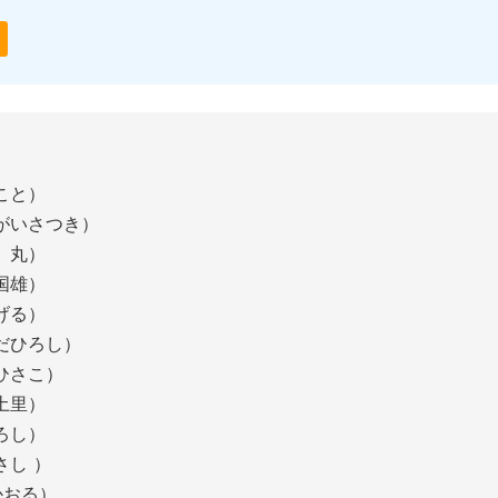
こと）
がいさつき）
天 丸）
 国雄）
箕山しげる）
らだひろし）
とやまひさこ）
土里）
ろし）
がまさし ）
かおる）