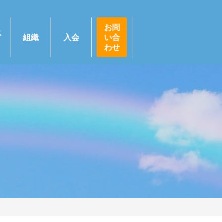
お問
ス
組織
入会
い合
わせ