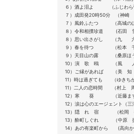
６）酒よ泪よ （ふ
７）成田発20時50分
７）風鈴ふたつ （高
８）令和相撲珍道 (
８）思い出さがし （九 
９）春を待つ （
９）天目山の露 （桑
10）演 歌 鴎 （
10）ご縁があれば （美 知
11）時は過ぎても （ゆき
11）二人の恋時間 
12）寒 葵 （近藤ま
12）涙は心のエージェント（
13）隠 れ 宿 （松岡
13）酔町しぐれ （中原
14）あの有楽町から (高向か