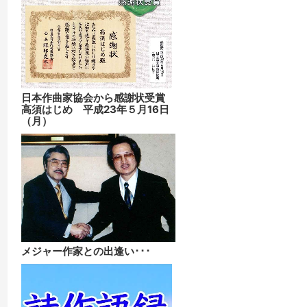
日本作曲家協会から感謝状受賞
高須はじめ 平成23年５月16日
（月）
メジャー作家との出逢い･･･