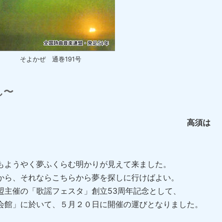
そよかぜ 通巻191号
し〜
須は
ようやく夢ふくらむ明かりが見えて来ました。
から、それならこちらから夢を探しに行けばよい。
盟主催の「歌謡フェスタ」創立53周年記念として、
会館」に於いて、５月２０日に開催の運びとなりました。