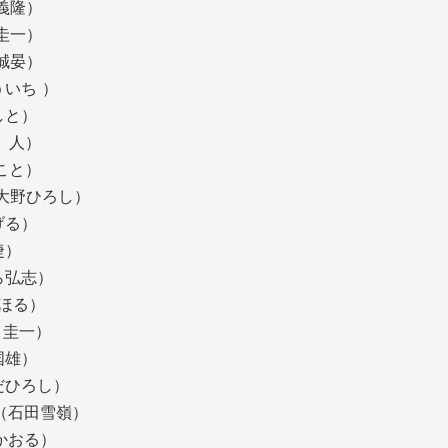
 義隆）
 圭一）
川誠晏）
ういち ）
しと）
 人）
まこと）
（大野ひろし）
しげる）
 捷）
わら弘志）
かほる）
 圭一）
 国雄）
らだひろし）
つ（石田雪嶺）
かおる）