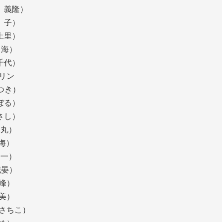
土 義隆）
知 子）
美土里）
島 海）
 千代）
マリン
き）
のぼる）
まさし）
 丸）
 海）
陽一）
川誠晏）
徳峰）
美）
さちこ）