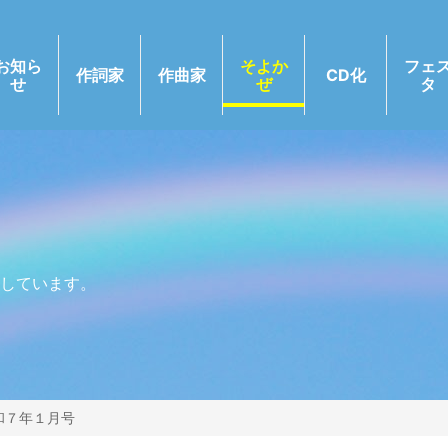
お知ら
そよか
フェ
作詞家
作曲家
CD化
せ
ぜ
タ
しています。
和７年１月号