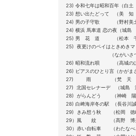
23) 令和七年は昭和百年（白
23) 想い出たどって （美 
24) 男の子守歌 （野村
24) 横浜 馬車道 恋の夜（城
25) 男 花 道 （松本
25) 夜更けのペイはときめき
（ながいさつ
26) 昭和流れ唄 （高城
26) ピアスのひとり言（かが
27) 雨 （梵 天
27) 北国セレナーデ （城島
28) がらんどう （神崎 
28) 白﨑海岸冬の駅 （長谷
29) きみ想う秋 （松岡 
29）風 紋 （髙野 博
30）赤い自転車 （わたなべ