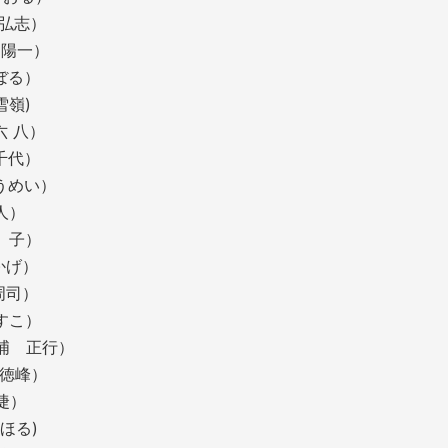
じわら弘志）
 （神崎 陽一）
城のぼる）
石田 雪嶺)
六 八）
松本 千代）
原ほうめい）
風 人）
 子）
ちかげ）
（村上 周司）
すこ）
三浦 正行）
 徳峰）
 捷）
ほる)