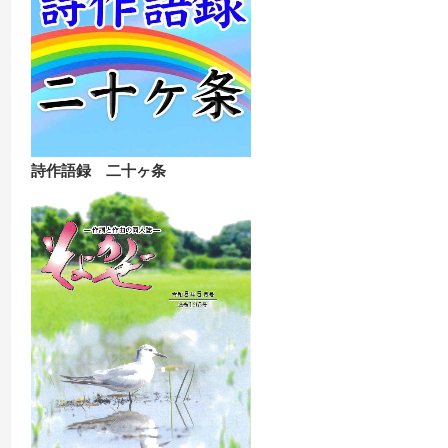
詩作語録 二十ヶ条