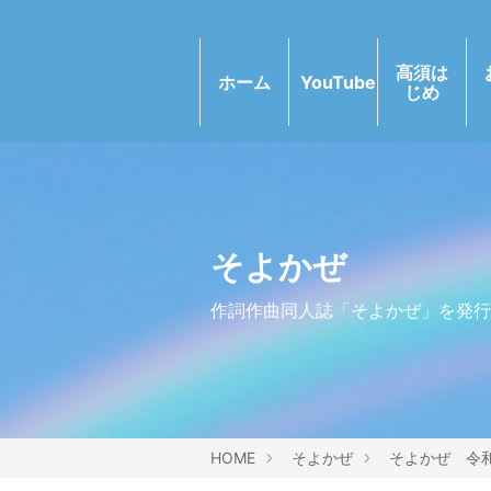
高須は
ホーム
YouTube
じめ
そよかぜ
作詞作曲同人誌「そよかぜ」を発行
HOME
そよかぜ
そよかぜ 令