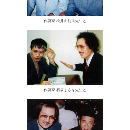
作詩家 松井由利夫先生と
作詩家 石坂まさを先生と