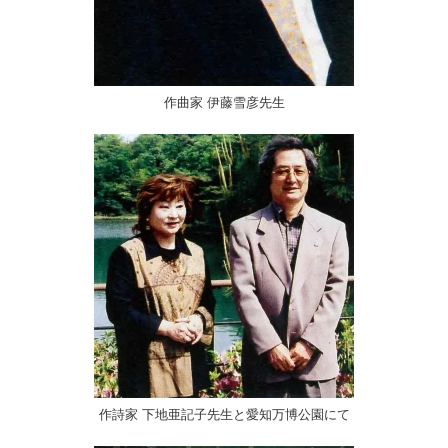
作曲家 伊藤雪彦先生
作詩家 下地亜記子先生と愛知万博公園にて