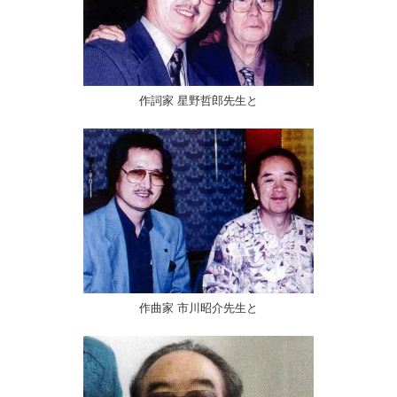
作詞家 星野哲郎先生と
作曲家 市川昭介先生と