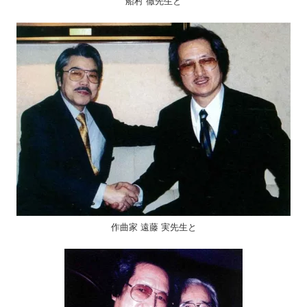
船村 徹先生と
作曲家 遠藤 実先生と