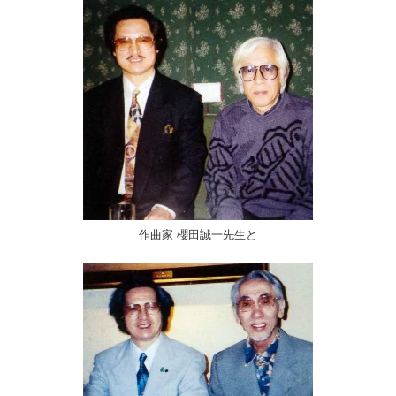
作曲家 櫻田誠一先生と