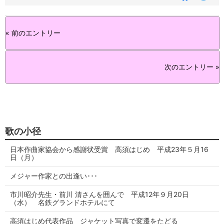
グ
« 前のエントリー
次のエントリー »
歌の小径
日本作曲家協会から感謝状受賞 高須はじめ 平成23年５月16
日（月）
メジャー作家との出逢い･･･
市川昭介先生・前川 清さんを囲んで 平成12年９月20日
（水） 名鉄グランドホテルにて
高須はじめ代表作品 ジャケット写真で変遷をたどる