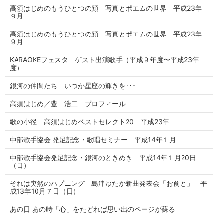
高須はじめのもうひとつの顔 写真とポエムの世界 平成23年
９月
高須はじめのもうひとつの顔 写真とポエムの世界 平成23年
９月
KARAOKEフェスタ ゲスト出演歌手（平成９年度〜平成23年
度）
銀河の仲間たち いつか星座の輝きを･･･
高須はじめ／豊 浩二 プロフィール
歌の小径 高須はじめベストセレクト20 平成23年
中部歌手協会 発足記念・歌唱セミナー 平成14年１月
中部歌手協会発足記念・銀河のときめき 平成14年１月20日
（日）
それは突然のハプニング 島津ゆたか新曲発表会「お前と」 平
成13年10月７日（日）
あの日 あの時「心」をたどれば思い出のページが蘇る