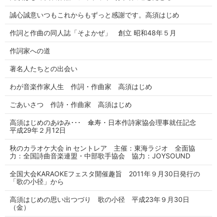
誠心誠意いつもこれからもずっと感謝です。高須はじめ
作詞と作曲の同人誌「そよかぜ」 創立 昭和48年５月
作詞家への道
著名人たちとの出会い
わが音楽作家人生 作詞・作曲家 高須はじめ
ごあいさつ 作詩・作曲家 高須はじめ
高須はじめのあゆみ･･･ 傘寿・日本作詩家協会理事就任記念
平成29年２月12日
秋のカラオケ大会 in セントレア 主催：東海ラジオ 全面協
力：全国詩曲音楽連盟・中部歌手協会 協力：JOYSOUND
全国大会KARAOKEフェスタ開催趣旨 2011年９月30日発行の
「歌の小径」から
高須はじめの思い出つづり 歌の小径 平成23年９月30日
（金）