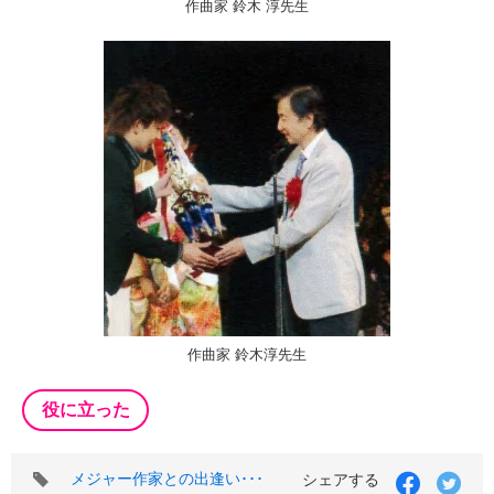
作曲家 鈴木 淳先生
作曲家 鈴木淳先生
役に立った
タ
メジャー作家との出逢い･･･
シェアする