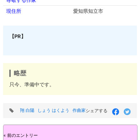
尊敬する作家
現住所
愛知県知立市
【PR】
略歴
只今、準備中です。
タ
翔 白陽
しょう はくよう
作曲家
シェアする
グ
« 前のエントリー