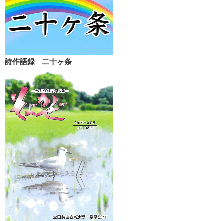
詩作語録 二十ヶ条