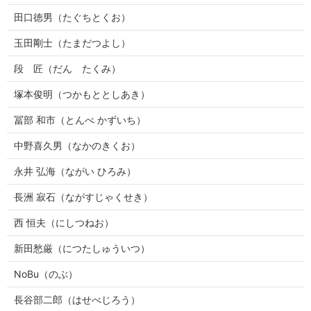
田口徳男（たぐちとくお）
玉田剛士（たまだつよし）
段 匠（だん たくみ）
塚本俊明（つかもととしあき）
冨部 和市（とんべ かずいち）
中野喜久男（なかのきくお）
永井 弘海（ながい ひろみ）
長洲 寂石（ながすじゃくせき）
西 恒夫（にしつねお）
新田愁厳（につたしゅういつ）
NoBu（のぶ）
長谷部二郎（はせべじろう）