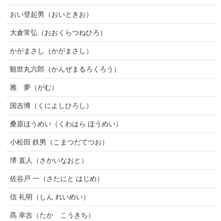
おい登起男（おいときお）
大倉常弘（おおくらつねひろ）
かがまさし（かがまさし）
観世丸六郎（かんぜまるろくろう）
雅 夢（がむ）
国吉博（くによしひろし）
桑原ほうめい（くわはら ほうめい）
小松田 鉄男（こまつだてつお）
堺 直人（さかいなおと）
佐谷戸 一（さたにと はじめ）
信 礼明（しん れいめい）
髙 幸吉（たか こうきち）