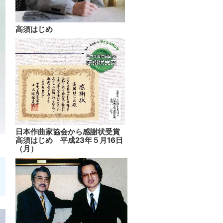
高須はじめ
日本作曲家協会から感謝状受賞
高須はじめ 平成23年５月16日
（月）