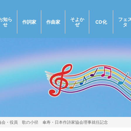
お知ら
そよか
フェ
作詞家
作曲家
CD化
せ
ぜ
タ
協会・役員 歌の小径 傘寿・日本作詩家協会理事就任記念