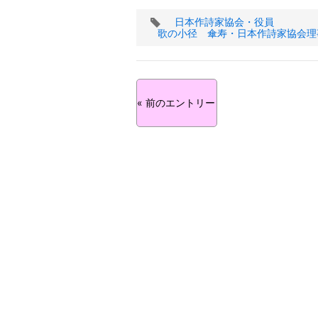
タ
日本作詩家協会・役員
グ
歌の小径 傘寿・日本作詩家協会理
« 前のエントリー