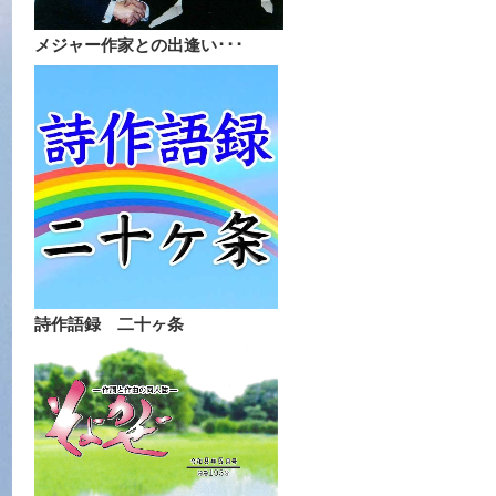
メジャー作家との出逢い･･･
詩作語録 二十ヶ条