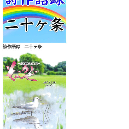
詩作語録 二十ヶ条