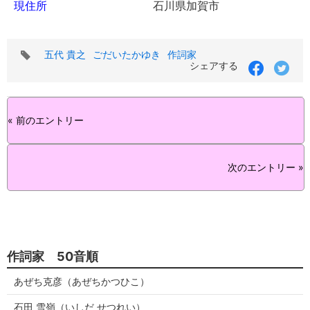
現住所
石川県加賀市
タ
五代 貴之
ごだいたかゆき
作詞家
グ
シェアする
« 前のエントリー
次のエントリー »
作詞家 50音順
あぜち克彦（あぜちかつひこ）
石田 雪嶺（いしだ せつれい）