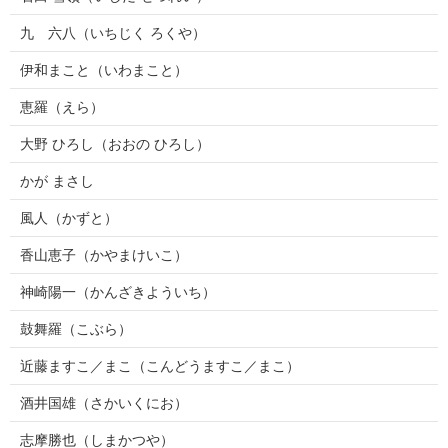
九 六八（いちじく ろくや）
伊和まこと（いわまこと）
恵羅（えら）
大野 ひろし（おおの ひろし）
かが まさし
風人（かずと）
香山恵子（かやまけいこ）
神崎陽一（かんざきよういち）
鼓舞羅（こぶら）
近藤ますこ／まこ（こんどうますこ／まこ）
酒井国雄（さかいくにお）
志摩勝也（しまかつや）