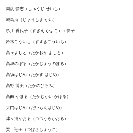
周詞 静志（しゅうじ せいし）
城島海（じょうじま かい）
杉江 香代子（すぎえ かよこ）：夢子
鈴木こういち（すずきこういち）
高丘よしと（たかおか よしと）
高城のぼる（たかじょうのぼる）
高須はじめ（たかす はじめ）
高野 博美（たかのひろみ）
高向 かほる（たかむかい かほる）
大門はじめ（だいもんはじめ）
津々浦かおる（つつうらかおる）
翼 翔子（つばさしょうこ）