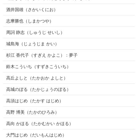
酒井国雄（さかいくにお）
志摩勝也（しまかつや）
周詞 静志（しゅうじ せいし）
城島海（じょうじま かい）
杉江 香代子（すぎえ かよこ）：夢子
鈴木こういち（すずきこういち）
高丘よしと（たかおか よしと）
高城のぼる（たかじょうのぼる）
高須はじめ（たかす はじめ）
高野 博美（たかのひろみ）
高向 かほる（たかむかい かほる）
大門はじめ（だいもんはじめ）