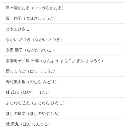
津々浦かおる（つつうらかおる）
翼 翔子（つばさしょうこ）
とやまひさこ
ながい さつき（ながい さつき）
永田 聖子（ながた せいこ）
南陽町子／銀 三郎（なんよう まちこ／ぎん さぶろう）
西しょうご（にし しょうご）
野村美土里（のむら みどり）
林 茂代（はやし しげよ）
ふじわら弘志（ふじわら ひろし）
ほしの康文（ほしのやすふみ）
梵 天丸（ぼん てんまる）