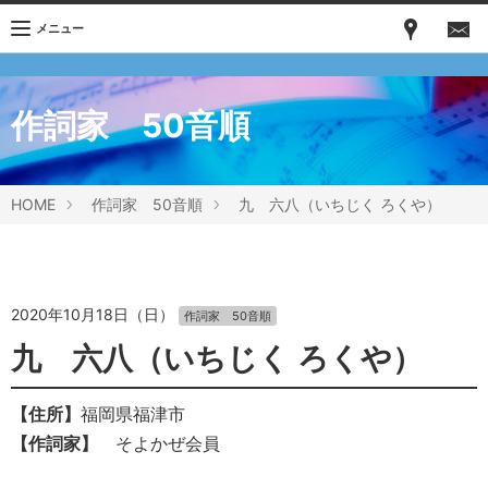
メニュー
作詞家 50音順
HOME
作詞家 50音順
九 六八（いちじく ろくや）
2020年10月18日（日）
作詞家 50音順
九 六八（いちじく ろくや）
【住所】
福岡県福津市
【作詞家】
そよかぜ会員