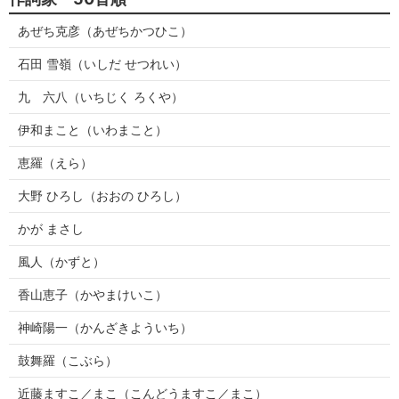
あぜち克彦（あぜちかつひこ）
石田 雪嶺（いしだ せつれい）
九 六八（いちじく ろくや）
伊和まこと（いわまこと）
恵羅（えら）
大野 ひろし（おおの ひろし）
かが まさし
風人（かずと）
香山恵子（かやまけいこ）
神崎陽一（かんざきよういち）
鼓舞羅（こぶら）
近藤ますこ／まこ（こんどうますこ／まこ）