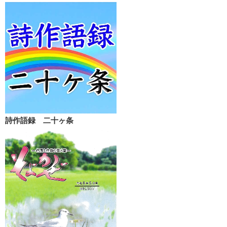
詩作語録 二十ヶ条