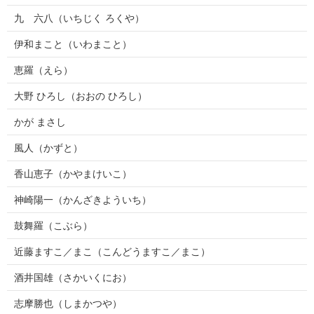
九 六八（いちじく ろくや）
伊和まこと（いわまこと）
恵羅（えら）
大野 ひろし（おおの ひろし）
かが まさし
風人（かずと）
香山恵子（かやまけいこ）
神崎陽一（かんざきよういち）
鼓舞羅（こぶら）
近藤ますこ／まこ（こんどうますこ／まこ）
酒井国雄（さかいくにお）
志摩勝也（しまかつや）