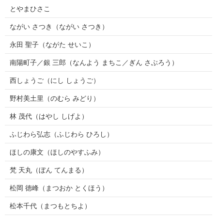
とやまひさこ
ながい さつき（ながい さつき）
永田 聖子（ながた せいこ）
南陽町子／銀 三郎（なんよう まちこ／ぎん さぶろう）
西しょうご（にし しょうご）
野村美土里（のむら みどり）
林 茂代（はやし しげよ）
ふじわら弘志（ふじわら ひろし）
ほしの康文（ほしのやすふみ）
梵 天丸（ぼん てんまる）
松岡 徳峰（まつおか とくほう）
松本千代（まつもとちよ）