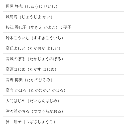
周詞 静志（しゅうじ せいし）
城島海（じょうじま かい）
杉江 香代子（すぎえ かよこ）：夢子
鈴木こういち（すずきこういち）
高丘よしと（たかおか よしと）
高城のぼる（たかじょうのぼる）
高須はじめ（たかす はじめ）
高野 博美（たかのひろみ）
高向 かほる（たかむかい かほる）
大門はじめ（だいもんはじめ）
津々浦かおる（つつうらかおる）
翼 翔子（つばさしょうこ）