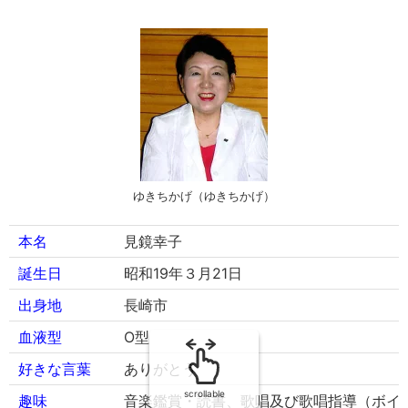
ゆきちかげ（ゆきちかげ）
本名
見鏡幸子
誕生日
昭和19年３月21日
出身地
長崎市
血液型
O型
好きな言葉
ありがとう
scrollable
趣味
音楽鑑賞・読書、歌唱及び歌唱指導（ボイ