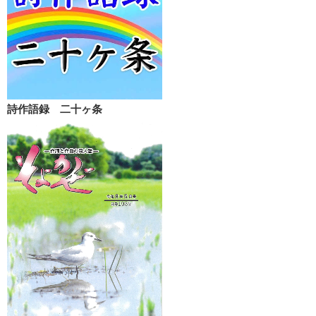
詩作語録 二十ヶ条