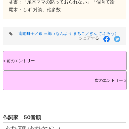
著書：「尾木ママの黙っておられない」「個育て論
尾木・もず 対談」他多数
タ
南陽町子／銀 三郎（なんよう まちこ／ぎん さぶろう）
グ
シェアする
« 前のエントリー
次のエントリー »
作詞家 50音順
あぜち克彦（あぜちかつひこ）