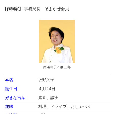
【作詞家】
事務局長 そよかぜ会員
南陽町子／銀 三郎
本名
坂野久子
誕生日
４月24日
好きな言葉
素直、誠実
趣味
料理、ドライブ、おしゃべり