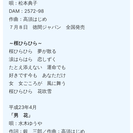
唄：松本典子
DAM：2572-98
作曲：高須はじめ
７月８日 徳間ジャパン 全国発売
～桜ひらひら～
桜ひらひら 夢が散る
涙はらはら 恋しずく
たとえ添えない 運命でも
好きです今も あなただけ
女 女ごころが 風に舞う
桜ひらひら 花吹雪
平成23年4月
「男 花」
唄：水木ゆうや
作詞：銀 三郎／作曲：高須はじめ