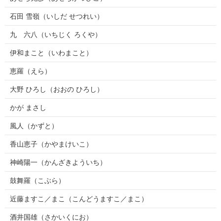
石田 雪嶺（いしだ せつれい）
九 六八（いちじく ろくや）
伊和まこと（いわまこと）
恵羅（えら）
大野 ひろし（おおの ひろし）
かが まさし
風人（かずと）
香山恵子（かやまけいこ）
神崎陽一（かんざきよういち）
鼓舞羅（こぶら）
近藤ますこ／まこ（こんどうますこ／まこ）
酒井国雄（さかいくにお）