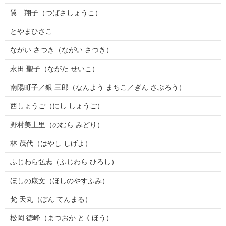
翼 翔子（つばさしょうこ）
とやまひさこ
ながい さつき（ながい さつき）
永田 聖子（ながた せいこ）
南陽町子／銀 三郎（なんよう まちこ／ぎん さぶろう）
西しょうご（にし しょうご）
野村美土里（のむら みどり）
林 茂代（はやし しげよ）
ふじわら弘志（ふじわら ひろし）
ほしの康文（ほしのやすふみ）
梵 天丸（ぼん てんまる）
松岡 徳峰（まつおか とくほう）