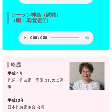
ソーラン神島（試聴）
（唄：馬場清江）
略歴
平成４年
作詞・作曲家 高須はじめに師
事
平成10年
日本作詩家協会 会員