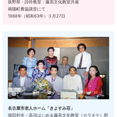
坂野翠・詩吟教室：藤高文化教室共催
南陽町農協講堂にて
1988年（昭和63年）３月27日
名古屋市老人ホーム「きよすみ荘」
堀田利夫・高須はじめ＆藤高文化教室（カラオケ）慰