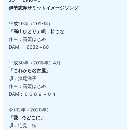
JOY：2910－31
伊勢志摩サミットイメージソング
平成29年（2017年）
「高山ひとり」
唄：椿さな
作曲：高須はじめ
DAM ： 6682－80
平成30年（2018年）4月
「これから名古屋」
唄：深尾洋子
作曲：高須はじめ
DAM：６６８９－０４
令和2年（2020年）
「愛…今どこに」
唄：宅見 綾