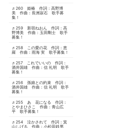
♬260 姫椿 作詞：高野博
美 作曲：長洲寂石 歌手募
集！
♬259 新宿ねおん 作詞：高
野博美 作曲：玉田剛士 歌手
募集！
♬258 この愛の花 作詞：恵
羅 作曲：雨海 実 歌手募集！
♬257 これでいいの 作詞：
酒井国雄 作曲：信 礼明 歌手
募集！
♬256 孫娘との約束 作詞：
酒井国雄 作曲：信 礼明 歌手
募集！
♬255 あゝ花になる 作詞：
とやまひさこ 作曲：青山広
平 歌手募集！
♬254 泣かされて 作詞：箕
山しげる 作曲：小松田鉄男