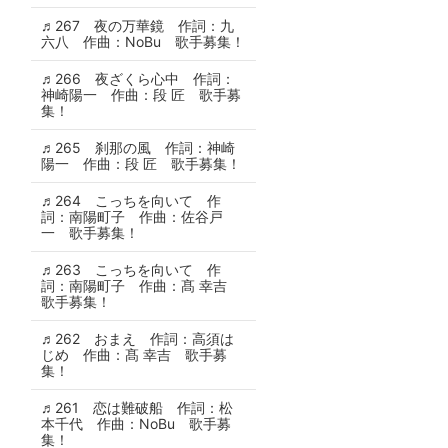
♬267 夜の万華鏡 作詞：九
六八 作曲：NoBu 歌手募集！
♬266 夜ざくら心中 作詞：
神崎陽一 作曲：段 匠 歌手募
集！
♬265 刹那の風 作詞：神崎
陽一 作曲：段 匠 歌手募集！
♬264 こっちを向いて 作
詞：南陽町子 作曲：佐谷戸
一 歌手募集！
♬263 こっちを向いて 作
詞：南陽町子 作曲：髙 幸吉
歌手募集！
♬262 おまえ 作詞：高須は
じめ 作曲：髙 幸吉 歌手募
集！
♬261 恋は難破船 作詞：松
本千代 作曲：NoBu 歌手募
集！