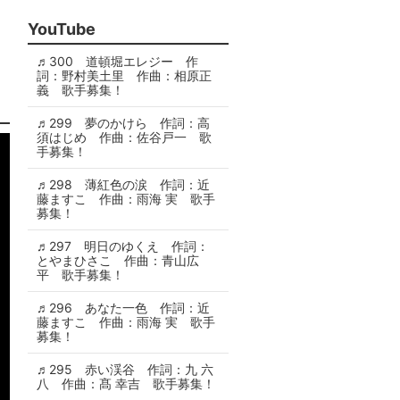
YouTube
♬300 道頓堀エレジー 作
詞：野村美土里 作曲：相原正
義 歌手募集！
♬299 夢のかけら 作詞：高
須はじめ 作曲：佐谷戸一 歌
手募集！
♬298 薄紅色の涙 作詞：近
藤ますこ 作曲：雨海 実 歌手
募集！
♬297 明日のゆくえ 作詞：
とやまひさこ 作曲：青山広
平 歌手募集！
♬296 あなた一色 作詞：近
藤ますこ 作曲：雨海 実 歌手
募集！
♬295 赤い渓谷 作詞：九 六
八 作曲：髙 幸吉 歌手募集！