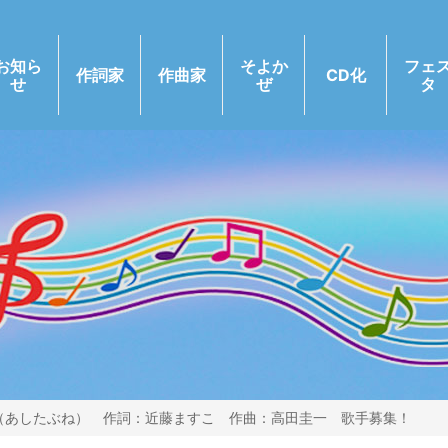
お知ら
そよか
フェ
作詞家
作曲家
CD化
せ
ぜ
タ
舟（あしたぶね） 作詞：近藤ますこ 作曲：高田圭一 歌手募集！