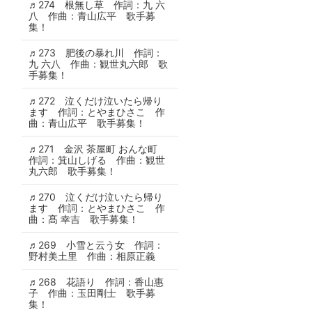
♬274 根無し草 作詞：九 六
八 作曲：青山広平 歌手募
集！
♬273 肥後の暴れ川 作詞：
九 六八 作曲：観世丸六郎 歌
手募集！
♬272 泣くだけ泣いたら帰り
ます 作詞：とやまひさこ 作
曲：青山広平 歌手募集！
♬271 金沢 茶屋町 おんな町
作詞：箕山しげる 作曲：観世
丸六郎 歌手募集！
♬270 泣くだけ泣いたら帰り
ます 作詞：とやまひさこ 作
曲：髙 幸吉 歌手募集！
♬269 小雪と云う女 作詞：
野村美土里 作曲：相原正義
♬268 花語り 作詞：香山惠
子 作曲：玉田剛士 歌手募
集！