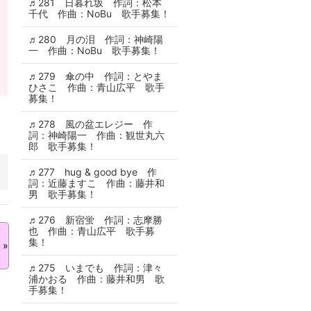
♬281 日暮れ坂 作詞：松本
千代 作曲：NoBu 歌手募集！
♬280 月の泪 作詞：神崎陽
一 作曲：NoBu 歌手募集！
♬279 傘の中 作詞：とやま
ひさこ 作曲：青山広平 歌手
募集！
♬278 風の盆エレジー 作
詞：神崎陽一 作曲：観世丸六
郎 歌手募集！
♬277 hug & good bye 作
詞：近藤ますこ 作曲：藤井和
男 歌手募集！
♬276 新宿蛍 作詞：志摩勝
也 作曲：青山広平 歌手募
集！
»
♬275 いまでも 作詞：津々
浦かおる 作曲：藤井和男 歌
手募集！