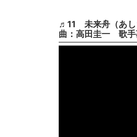
♬11 未来舟（あ
曲：高田圭一 歌手