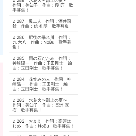
♬288 水花火～郡上の夏～
作詞：美知子 作曲：段 匠 歌
手募集！
♬287 母二人 作詞：酒井国
雄 作曲：信 礼明 歌手募集！
♬286 肥後の暴れ川 作詞：
九 六八 作曲：NoBu 歌手募
集！
♬285 雨の石だたみ 作詞：
神崎陽一 作曲：玉田剛士 編
曲：玉田剛士 歌手募集！
♬284 花笑みの人 作詞：神
崎陽一 作曲：玉田剛士 編
曲：玉田剛士 歌手募集！
♬283 水花火〜郡上の夏〜
作詞：美知子 作曲：長洲 寂
石 歌手募集！
♬282 おまえ 作詞：高須は
じめ 作曲：NoBu 歌手募集！