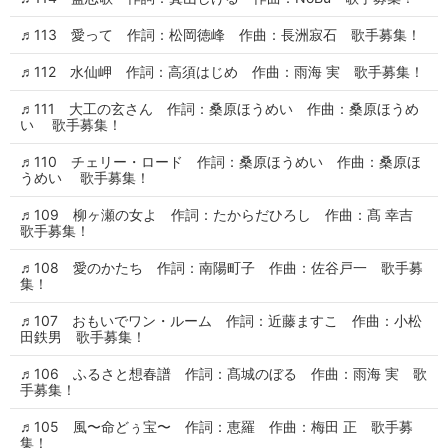
♬113 愛って 作詞：松岡徳峰 作曲：長洲寂石 歌手募集！
♬112 水仙岬 作詞：高須はじめ 作曲：雨海 実 歌手募集！
♬111 大工の玄さん 作詞：桑原ほうめい 作曲：桑原ほうめ
い 歌手募集！
♬110 チェリー・ロード 作詞：桑原ほうめい 作曲：桑原ほ
うめい 歌手募集！
♬109 柳ヶ瀬の女よ 作詞：たからだひろし 作曲：髙 幸吉
歌手募集！
♬108 愛のかたち 作詞：南陽町子 作曲：佐谷戸一 歌手募
集！
♬107 おもいでワン・ルーム 作詞：近藤ますこ 作曲：小松
田鉄男 歌手募集！
♬106 ふるさと想春譜 作詞：髙城のぼる 作曲：雨海 実 歌
手募集！
♬105 風〜命どぅ宝〜 作詞：恵羅 作曲：梅田 正 歌手募
集！