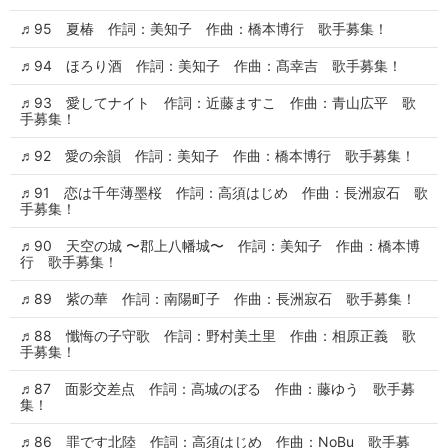
♬95 夏椿 作詞：美知子 作曲：橋本博行 歌手募集！
♬94 ほろり酒 作詞：美知子 作曲：髙幸吉 歌手募集！
♬93 愛してナイト 作詞：近藤ますこ 作曲：青山広平 歌
手募集！
♬92 愛の余韻 作詞：美知子 作曲：橋本博行 歌手募集！
♬91 恋は千年薄墨桜 作詞：高須はじめ 作曲：長洲寂石 歌
手募集！
♬90 天空の城 〜郡上八幡城〜 作詞：美知子 作曲：橋本博
行 歌手募集！
♬89 紫の華 作詞：南陽町子 作曲：長洲寂石 歌手募集！
♬88 懺悔の子守歌 作詞：野村美土里 作曲：相原正義 歌
手募集！
♬87 面影交差点 作詞：高城のぼる 作曲：藤ゆう 歌手募
集！
♬86 罪です北陸 作詞：高須はじめ 作曲：NoBu 歌手募