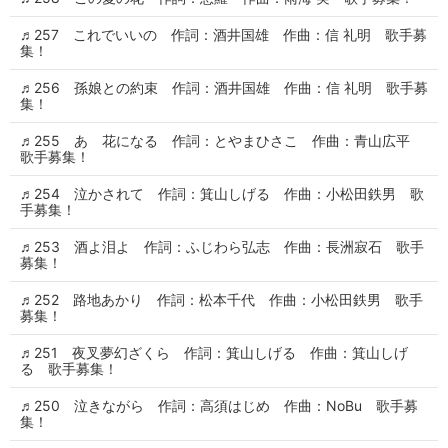
♬257 これでいいの 作詞：酒井国雄 作曲：信 礼明 歌手募
集！
♬256 孫娘との約束 作詞：酒井国雄 作曲：信 礼明 歌手募
集！
♬255 あゝ花になる 作詞：とやまひさこ 作曲：青山広平
歌手募集！
♬254 泣かされて 作詞：箕山しげる 作曲：小松田鉄男 歌
手募集！
♬253 酒よ泪よ 作詞：ふじわら弘志 作曲：長洲寂石 歌手
募集！
♬252 路地あかり 作詞：松本千代 作曲：小松田鉄男 歌手
募集！
♬251 夜叉夢幻ざくら 作詞：箕山しげる 作曲：箕山しげ
る 歌手募集！
♬250 泣きながら 作詞：高須はじめ 作曲：NoBu 歌手募
集！