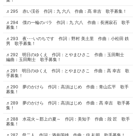
♬295 赤い渓谷 作詞：九 六八 作曲：髙 幸吉 歌手募集！
♬294 僕の一輪のバラ 作詞：九 六八 作曲：長洲寂石 歌手
募集！
♬293 夜･･･いのちです 作詞：野村 美土里 作曲：小松田 鉄
男 歌手募集！
♬292 明日のゆくえ 作詞：とやまひさこ 作曲：玉田剛士
編曲：玉田剛士 歌手募集！
♬291 明日のゆくえ 作詞：とやまひさこ 作曲：髙 幸吉 歌
手募集！
♬290 夢のかけら 作詞：高須はじめ 作曲：青山広平 歌手
募集！
♬289 夢のかけら 作詞：高須はじめ 作曲：髙 幸吉 歌手募
集！
♬288 水花火～郡上の夏～ 作詞：美知子 作曲：段 匠 歌手
募集！
♬287 母二人 作詞：酒井国雄 作曲：信 礼明 歌手募集！