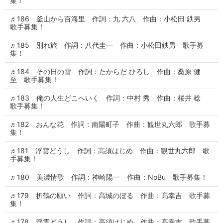
集！
♬186 釜山から百海里 作詞：九 六八 作曲：小松田 鉄男
歌手募集！
♬185 別れ旅 作詞：八代圭一 作曲：小松田鉄男 歌手募
集！
♬184 その日の雪 作詞：たからだ ひろし 作曲：桑原 健
至 歌手募集！
♬183 俺の人生どこへいく 作詞：中村 秀 作曲：桜井 稔
歌手募集！
♬182 おんな花 作詞：南陽町子 作曲：観世丸六郎 歌手募
集！
♬181 浮雲どうし 作詞：高須はじめ 作曲：観世丸六郎 歌
手募集！
♬180 美濃情歌 作詞：神崎陽一 作曲：NoBu 歌手募集！
♬179 折鶴の願い 作詞：高城のぼる 作曲：髙幸吉 歌手募
集！
♬178 浮雲どうし 作詞：高須はじめ 作曲：髙幸吉 歌手募