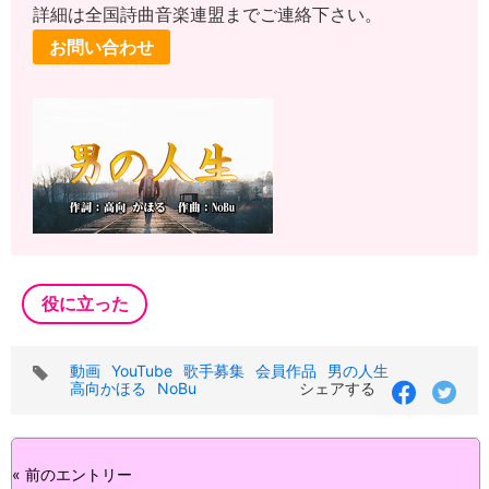
詳細は全国詩曲音楽連盟までご連絡下さい。
お問い合わせ
役に立った
タ
動画
YouTube
歌手募集
会員作品
男の人生
グ
高向かほる
NoBu
シェアする
« 前のエントリー