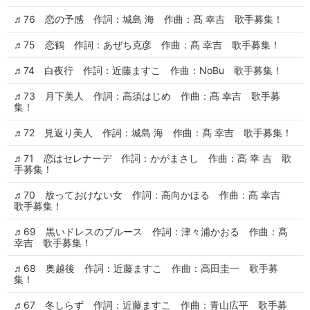
♬76 恋の予感 作詞：城島 海 作曲：髙 幸吉 歌手募集！
♬75 恋鶴 作詞：あぜち克彦 作曲：髙 幸吉 歌手募集！
♬74 白夜行 作詞：近藤ますこ 作曲：NoBu 歌手募集！
♬73 月下美人 作詞：高須はじめ 作曲：髙 幸吉 歌手募
集！
♬72 見返り美人 作詞：城島 海 作曲：髙 幸吉 歌手募集！
♬71 恋はセレナーデ 作詞：かがまさし 作曲：髙 幸 吉 歌
手募集！
♬70 放っておけない女 作詞：高向かほる 作曲：髙 幸吉
歌手募集！
♬69 黒いドレスのブルース 作詞：津々浦かおる 作曲：髙
幸吉 歌手募集！
♬68 奥越後 作詞：近藤ますこ 作曲：高田圭一 歌手募
集！
♬67 冬しらず 作詞：近藤ますこ 作曲：青山広平 歌手募