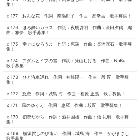
集！
♬177 おんな花 作詞：南陽町子 作曲：髙幸吉 歌手募集！
♬176 ほろ酔いカラス 作詞：夜明啓明 作曲：金田夕鶴 編
曲：雅夢 歌手募集！
♬175 幸せになろうよ 作詞：恵羅 作曲：長洲寂石 歌手募
集！
♬174 アダムとイブの雪 作詞：箕山しげる 作曲：NoBu
歌手募集！
♬173 ひと汽車遅れ 作詞：神崎陽一 作曲：段 匠 歌手募
集！
♬172 愁恋 作詞：城島 海 作曲：相原 正義 歌手募集！
♬171 風のゆくえ 作詞：恵羅 作曲：段匠 歌手募集！
♬170 初恋だから 作詞：酒井国雄 作曲：信 礼明 歌手募
集！
♬169 横須賀しのび逢い 作詞：城島 海 作曲：かがまさし
歌手募集！