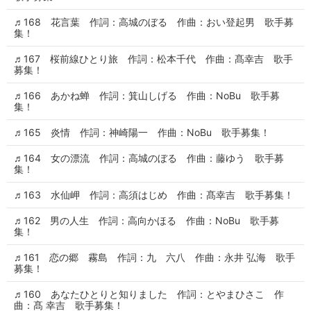
♬168 花言葉 作詞：高城のぼる 作曲：おい登起男 歌手募
集！
♬167 桜前線ひとり旅 作詞：松本千代 作曲：髙幸吉 歌手
募集！
♬166 あかね蝉 作詞：箕山しげる 作曲：NoBu 歌手募
集！
♬165 炎情 作詞：神崎陽一 作曲：NoBu 歌手募集！
♬164 女の漂流 作詞：高城のぼる 作曲：藤ゆう 歌手募
集！
♬163 水仙岬 作詞：高須はじめ 作曲：髙幸吉 歌手募集！
♬162 男の人生 作詞：高向かほる 作曲：NoBu 歌手募
集！
♬161 恋の郷 霧島 作詞：九 六八 作曲：永井 弘海 歌手
募集！
♬160 あなたひとりと知りました 作詞：とやまひさこ 作
曲：髙 幸吉 歌手募集！