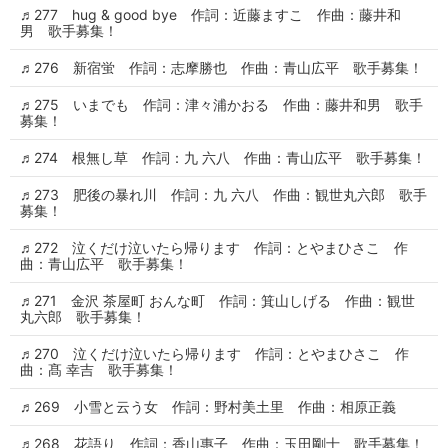
♬277 hug & good bye 作詞：近藤ますこ 作曲：藤井和
男 歌手募集！
♬276 新宿蛍 作詞：志摩勝也 作曲：青山広平 歌手募集！
♬275 いまでも 作詞：津々浦かおる 作曲：藤井和男 歌手
募集！
♬274 根無し草 作詞：九 六八 作曲：青山広平 歌手募集！
♬273 肥後の暴れ川 作詞：九 六八 作曲：観世丸六郎 歌手
募集！
♬272 泣くだけ泣いたら帰ります 作詞：とやまひさこ 作
曲：青山広平 歌手募集！
♬271 金沢 茶屋町 おんな町 作詞：箕山しげる 作曲：観世
丸六郎 歌手募集！
♬270 泣くだけ泣いたら帰ります 作詞：とやまひさこ 作
曲：髙 幸吉 歌手募集！
♬269 小雪と云う女 作詞：野村美土里 作曲：相原正義
♬268 花語り 作詞：香山惠子 作曲：玉田剛士 歌手募集！