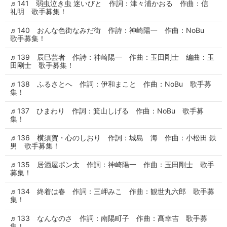
♬141 弱虫泣き虫 迷いびと 作詞：津々浦かおる 作曲：信
礼明 歌手募集！
♬140 おんな色街なみだ街 作詩：神崎陽一 作曲：NoBu
歌手募集！
♬139 辰巳芸者 作詩：神崎陽一 作曲：玉田剛士 編曲：玉
田剛士 歌手募集！
♬138 ふるさとへ 作詞：伊和まこと 作曲：NoBu 歌手募
集！
♬137 ひまわり 作詞：箕山しげる 作曲：NoBu 歌手募
集！
♬136 横須賀・心のしおり 作詞：城島 海 作曲：小松田 鉄
男 歌手募集！
♬135 居酒屋ポン太 作詞：神崎陽一 作曲：玉田剛士 歌手
募集！
♬134 終着は春 作詞：三岬みこ 作曲：観世丸六郎 歌手募
集！
♬133 なんなのさ 作詞：南陽町子 作曲：髙幸吉 歌手募
集！