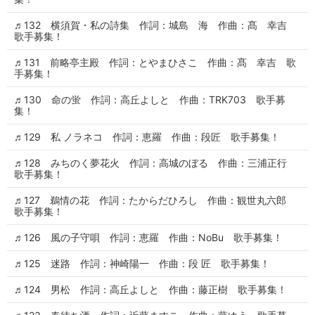
♬132 横須賀・私の詩集 作詞：城島 海 作曲：髙 幸吉
歌手募集！
♬131 前略亭主殿 作詞：とやまひさこ 作曲：髙 幸吉 歌
手募集！
♬130 命の蛍 作詞：高丘よしと 作曲：TRK703 歌手募
集！
♬129 私 ノラネコ 作詞：恵羅 作曲：段匠 歌手募集！
♬128 みちのく夢花火 作詞：高城のぼる 作曲：三浦正行
歌手募集！
♬127 鵜情の花 作詞：たからだひろし 作曲：観世丸六郎
歌手募集！
♬126 風の子守唄 作詞：恵羅 作曲：NoBu 歌手募集！
♬125 迷路 作詞：神崎陽一 作曲：段 匠 歌手募集！
♬124 男松 作詞：高丘よしと 作曲：藤正樹 歌手募集！