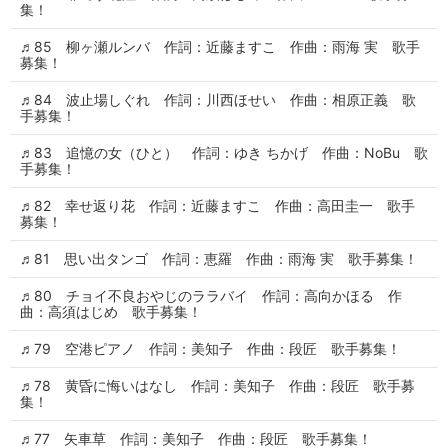
集！
♬85 柳ヶ瀬ルンバ 作詞：近藤ますこ 作曲：雨海 実 歌手
募集！
♬84 波止場しぐれ 作詞：川西ほせい 作曲：相原正義 歌
手募集！
♬83 追憶の女（ひと） 作詞：ゆき ちかげ 作曲：NoBu 歌
手募集！
♬82 幸せ返り花 作詞：近藤ますこ 作曲：高田圭一 歌手
募集！
♬81 思い出タンゴ 作詞：恵羅 作曲：雨海 実 歌手募集！
♬80 チョイ不良おやじのララバイ 作詞：高向かほる 作
曲：高須はじめ 歌手募集！
♬79 空港ピアノ 作詞：美知子 作曲：段匠 歌手募集！
♬78 黄昏に悔いはなし 作詞：美知子 作曲：段匠 歌手募
集！
♬77 矢車草 作詞：美知子 作曲：段匠 歌手募集！