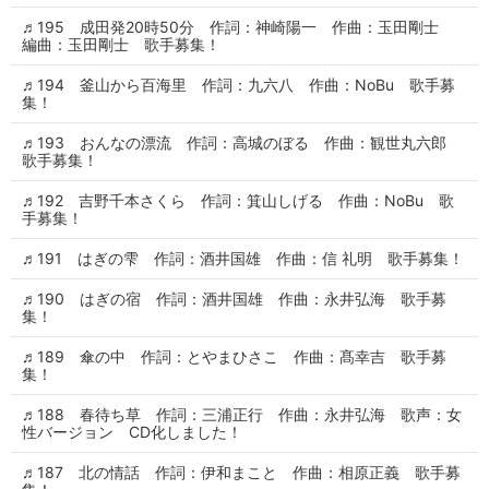
♬195 成田発20時50分 作詞：神崎陽一 作曲：玉田剛士
編曲：玉田剛士 歌手募集！
♬194 釜山から百海里 作詞：九六八 作曲：NoBu 歌手募
集！
♬193 おんなの漂流 作詞：高城のぼる 作曲：観世丸六郎
歌手募集！
♬192 吉野千本さくら 作詞：箕山しげる 作曲：NoBu 歌
手募集！
♬191 はぎの雫 作詞：酒井国雄 作曲：信 礼明 歌手募集！
♬190 はぎの宿 作詞：酒井国雄 作曲：永井弘海 歌手募
集！
♬189 傘の中 作詞：とやまひさこ 作曲：髙幸吉 歌手募
集！
♬188 春待ち草 作詞：三浦正行 作曲：永井弘海 歌声：女
性バージョン CD化しました！
♬187 北の情話 作詞：伊和まこと 作曲：相原正義 歌手募