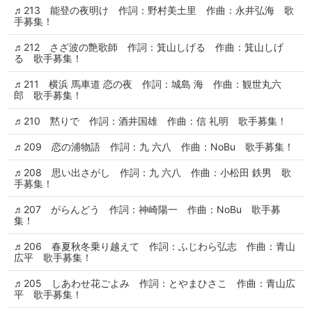
♬213 能登の夜明け 作詞：野村美土里 作曲：永井弘海 歌
手募集！
♬212 さざ波の艶歌師 作詞：箕山しげる 作曲：箕山しげ
る 歌手募集！
♬211 横浜 馬車道 恋の夜 作詞：城島 海 作曲：観世丸六
郎 歌手募集！
♬210 黙りで 作詞：酒井国雄 作曲：信 礼明 歌手募集！
♬209 恋の浦物語 作詞：九 六八 作曲：NoBu 歌手募集！
♬208 思い出さがし 作詞：九 六八 作曲：小松田 鉄男 歌
手募集！
♬207 がらんどう 作詞：神崎陽一 作曲：NoBu 歌手募
集！
♬206 春夏秋冬乗り越えて 作詞：ふじわら弘志 作曲：青山
広平 歌手募集！
♬205 しあわせ花ごよみ 作詞：とやまひさこ 作曲：青山広
平 歌手募集！