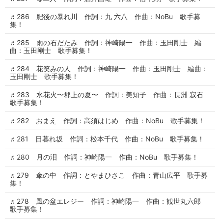
♬286 肥後の暴れ川 作詞：九 六八 作曲：NoBu 歌手募
集！
♬285 雨の石だたみ 作詞：神崎陽一 作曲：玉田剛士 編
曲：玉田剛士 歌手募集！
♬284 花笑みの人 作詞：神崎陽一 作曲：玉田剛士 編曲：
玉田剛士 歌手募集！
♬283 水花火〜郡上の夏〜 作詞：美知子 作曲：長洲 寂石
歌手募集！
♬282 おまえ 作詞：高須はじめ 作曲：NoBu 歌手募集！
♬281 日暮れ坂 作詞：松本千代 作曲：NoBu 歌手募集！
♬280 月の泪 作詞：神崎陽一 作曲：NoBu 歌手募集！
♬279 傘の中 作詞：とやまひさこ 作曲：青山広平 歌手募
集！
♬278 風の盆エレジー 作詞：神崎陽一 作曲：観世丸六郎
歌手募集！