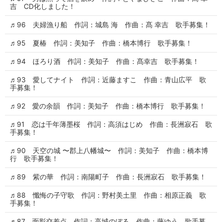
吉 CD化しました！
♬96 夫婦漁り船 作詞：城島 海 作曲：髙 幸吉 歌手募集！
♬95 夏椿 作詞：美知子 作曲：橋本博行 歌手募集！
♬94 ほろり酒 作詞：美知子 作曲：髙幸吉 歌手募集！
♬93 愛してナイト 作詞：近藤ますこ 作曲：青山広平 歌
手募集！
♬92 愛の余韻 作詞：美知子 作曲：橋本博行 歌手募集！
♬91 恋は千年薄墨桜 作詞：高須はじめ 作曲：長洲寂石 歌
手募集！
♬90 天空の城 〜郡上八幡城〜 作詞：美知子 作曲：橋本博
行 歌手募集！
♬89 紫の華 作詞：南陽町子 作曲：長洲寂石 歌手募集！
♬88 懺悔の子守歌 作詞：野村美土里 作曲：相原正義 歌
手募集！
♬87 面影交差点 作詞：高城のぼる 作曲：藤ゆう 歌手募