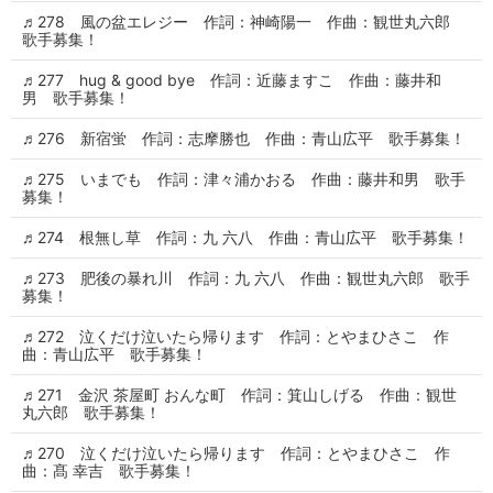
♬278 風の盆エレジー 作詞：神崎陽一 作曲：観世丸六郎
歌手募集！
♬277 hug & good bye 作詞：近藤ますこ 作曲：藤井和
男 歌手募集！
♬276 新宿蛍 作詞：志摩勝也 作曲：青山広平 歌手募集！
♬275 いまでも 作詞：津々浦かおる 作曲：藤井和男 歌手
募集！
♬274 根無し草 作詞：九 六八 作曲：青山広平 歌手募集！
♬273 肥後の暴れ川 作詞：九 六八 作曲：観世丸六郎 歌手
募集！
♬272 泣くだけ泣いたら帰ります 作詞：とやまひさこ 作
曲：青山広平 歌手募集！
♬271 金沢 茶屋町 おんな町 作詞：箕山しげる 作曲：観世
丸六郎 歌手募集！
♬270 泣くだけ泣いたら帰ります 作詞：とやまひさこ 作
曲：髙 幸吉 歌手募集！