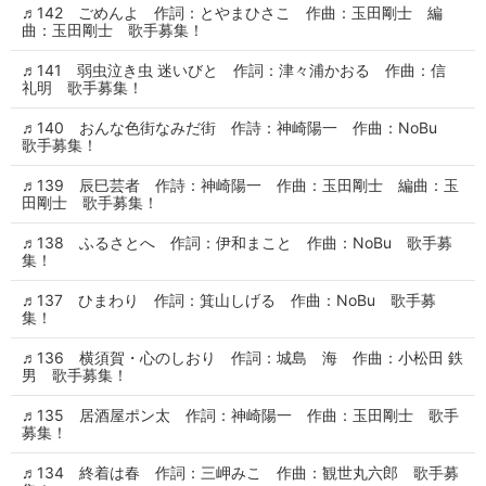
♬142 ごめんよ 作詞：とやまひさこ 作曲：玉田剛士 編
曲：玉田剛士 歌手募集！
♬141 弱虫泣き虫 迷いびと 作詞：津々浦かおる 作曲：信
礼明 歌手募集！
♬140 おんな色街なみだ街 作詩：神崎陽一 作曲：NoBu
歌手募集！
♬139 辰巳芸者 作詩：神崎陽一 作曲：玉田剛士 編曲：玉
田剛士 歌手募集！
♬138 ふるさとへ 作詞：伊和まこと 作曲：NoBu 歌手募
集！
♬137 ひまわり 作詞：箕山しげる 作曲：NoBu 歌手募
集！
♬136 横須賀・心のしおり 作詞：城島 海 作曲：小松田 鉄
男 歌手募集！
♬135 居酒屋ポン太 作詞：神崎陽一 作曲：玉田剛士 歌手
募集！
♬134 終着は春 作詞：三岬みこ 作曲：観世丸六郎 歌手募