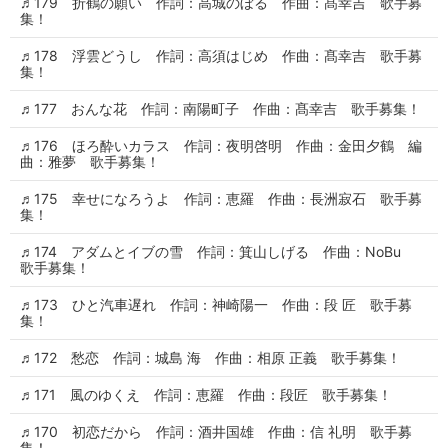
♬179 折鶴の願い 作詞：高城のぼる 作曲：髙幸吉 歌手募
集！
♬178 浮雲どうし 作詞：高須はじめ 作曲：髙幸吉 歌手募
集！
♬177 おんな花 作詞：南陽町子 作曲：髙幸吉 歌手募集！
♬176 ほろ酔いカラス 作詞：夜明啓明 作曲：金田夕鶴 編
曲：雅夢 歌手募集！
♬175 幸せになろうよ 作詞：恵羅 作曲：長洲寂石 歌手募
集！
♬174 アダムとイブの雪 作詞：箕山しげる 作曲：NoBu
歌手募集！
♬173 ひと汽車遅れ 作詞：神崎陽一 作曲：段 匠 歌手募
集！
♬172 愁恋 作詞：城島 海 作曲：相原 正義 歌手募集！
♬171 風のゆくえ 作詞：恵羅 作曲：段匠 歌手募集！
♬170 初恋だから 作詞：酒井国雄 作曲：信 礼明 歌手募
集！