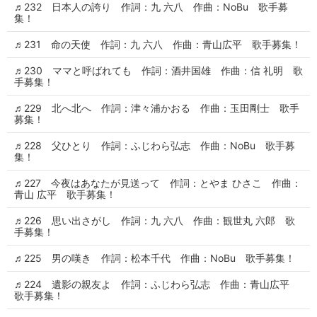
♬232 日本人の誇り 作詞：九 六八 作曲：NoBu 歌手募
集！
♬231 命の天使 作詞：九 六八 作曲：青山広平 歌手募集！
♬230 ママと呼ばれても 作詞：酒井国雄 作曲：信 礼明 歌
手募集！
♬229 北へ北へ 作詞：津々浦かおる 作曲：玉田剛士 歌手
募集！
♬228 父ひとり 作詞：ふじわら弘志 作曲：NoBu 歌手募
集！
♬227 今夜はあなたが見送って 作詞：とやま ひさこ 作曲：
青山 広平 歌手募集！
♬226 思い出さがし 作詞：九 六八 作曲：観世丸 六郎 歌
手募集！
♬225 男の嘆き 作詞：松本千代 作曲：NoBu 歌手募集！
♬224 遺影の親友よ 作詞：ふじわら弘志 作曲：青山広平
歌手募集！