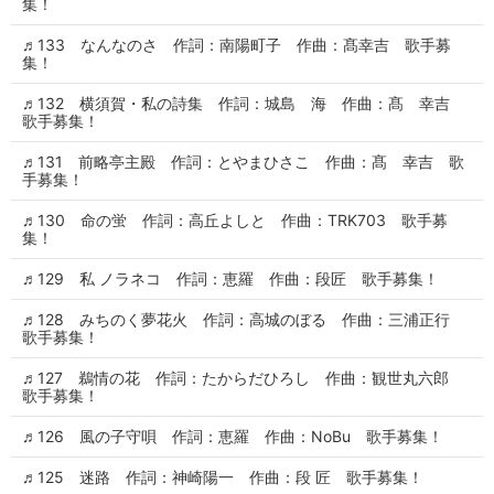
集！
♬133 なんなのさ 作詞：南陽町子 作曲：髙幸吉 歌手募
集！
♬132 横須賀・私の詩集 作詞：城島 海 作曲：髙 幸吉
歌手募集！
♬131 前略亭主殿 作詞：とやまひさこ 作曲：髙 幸吉 歌
手募集！
♬130 命の蛍 作詞：高丘よしと 作曲：TRK703 歌手募
集！
♬129 私 ノラネコ 作詞：恵羅 作曲：段匠 歌手募集！
♬128 みちのく夢花火 作詞：高城のぼる 作曲：三浦正行
歌手募集！
♬127 鵜情の花 作詞：たからだひろし 作曲：観世丸六郎
歌手募集！
♬126 風の子守唄 作詞：恵羅 作曲：NoBu 歌手募集！
♬125 迷路 作詞：神崎陽一 作曲：段 匠 歌手募集！