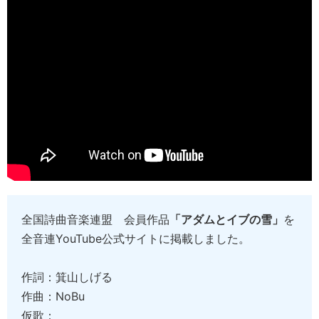
全国詩曲音楽連盟 会員作品
「アダムとイブの雪」
を
全音連YouTube公式サイトに掲載しました。
作詞：箕山しげる
作曲：NoBu
仮歌：