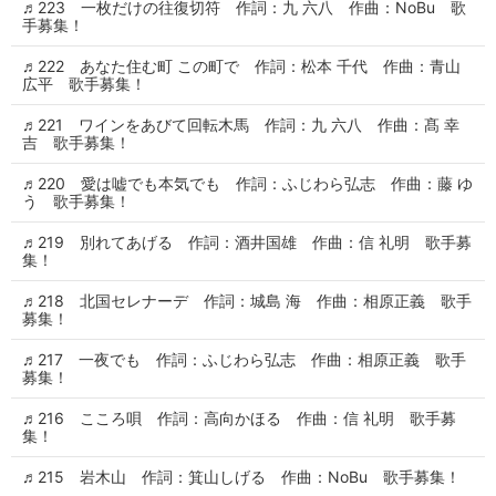
♬223 一枚だけの往復切符 作詞：九 六八 作曲：NoBu 歌
手募集！
♬222 あなた住む町 この町で 作詞：松本 千代 作曲：青山
広平 歌手募集！
♬221 ワインをあびて回転木馬 作詞：九 六八 作曲：髙 幸
吉 歌手募集！
♬220 愛は嘘でも本気でも 作詞：ふじわら弘志 作曲：藤 ゆ
う 歌手募集！
♬219 別れてあげる 作詞：酒井国雄 作曲：信 礼明 歌手募
集！
♬218 北国セレナーデ 作詞：城島 海 作曲：相原正義 歌手
募集！
♬217 一夜でも 作詞：ふじわら弘志 作曲：相原正義 歌手
募集！
♬216 こころ唄 作詞：高向かほる 作曲：信 礼明 歌手募
集！
♬215 岩木山 作詞：箕山しげる 作曲：NoBu 歌手募集！