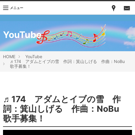
メニュー
YouTube
HOME
YouTube
♬174 アダムとイブの雪 作詞：箕山しげる 作曲：NoBu
歌手募集！
♬174 アダムとイブの雪 作
詞：箕山しげる 作曲：NoBu
歌手募集！