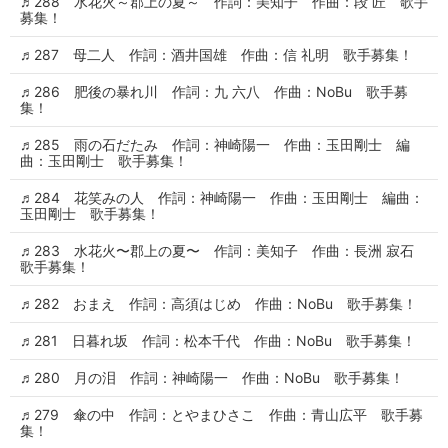
♬288 水花火～郡上の夏～ 作詞：美知子 作曲：段 匠 歌手
募集！
♬287 母二人 作詞：酒井国雄 作曲：信 礼明 歌手募集！
♬286 肥後の暴れ川 作詞：九 六八 作曲：NoBu 歌手募
集！
♬285 雨の石だたみ 作詞：神崎陽一 作曲：玉田剛士 編
曲：玉田剛士 歌手募集！
♬284 花笑みの人 作詞：神崎陽一 作曲：玉田剛士 編曲：
玉田剛士 歌手募集！
♬283 水花火〜郡上の夏〜 作詞：美知子 作曲：長洲 寂石
歌手募集！
♬282 おまえ 作詞：高須はじめ 作曲：NoBu 歌手募集！
♬281 日暮れ坂 作詞：松本千代 作曲：NoBu 歌手募集！
♬280 月の泪 作詞：神崎陽一 作曲：NoBu 歌手募集！
♬279 傘の中 作詞：とやまひさこ 作曲：青山広平 歌手募
集！