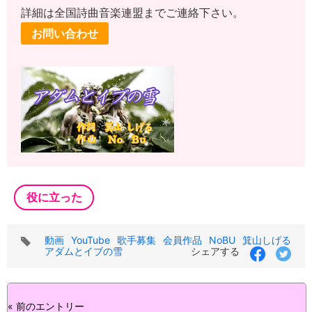
詳細は全国詩曲音楽連盟までご連絡下さい。
お問い合わせ
役に立った
タ
動画
YouTube
歌手募集
会員作品
NoBU
箕山しげる
グ
アダムとイブの雪
シェアする
« 前のエントリー