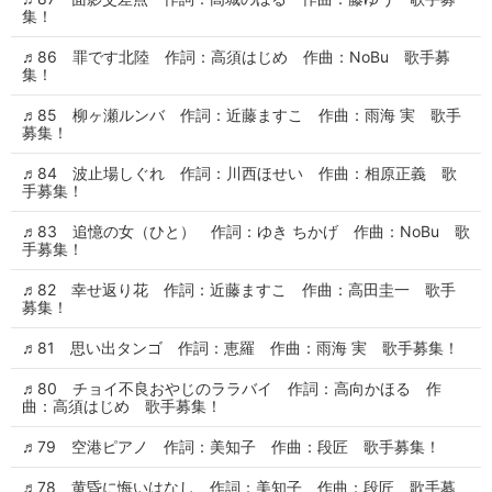
集！
♬86 罪です北陸 作詞：高須はじめ 作曲：NoBu 歌手募
集！
♬85 柳ヶ瀬ルンバ 作詞：近藤ますこ 作曲：雨海 実 歌手
募集！
♬84 波止場しぐれ 作詞：川西ほせい 作曲：相原正義 歌
手募集！
♬83 追憶の女（ひと） 作詞：ゆき ちかげ 作曲：NoBu 歌
手募集！
♬82 幸せ返り花 作詞：近藤ますこ 作曲：高田圭一 歌手
募集！
♬81 思い出タンゴ 作詞：恵羅 作曲：雨海 実 歌手募集！
♬80 チョイ不良おやじのララバイ 作詞：高向かほる 作
曲：高須はじめ 歌手募集！
♬79 空港ピアノ 作詞：美知子 作曲：段匠 歌手募集！
♬78 黄昏に悔いはなし 作詞：美知子 作曲：段匠 歌手募