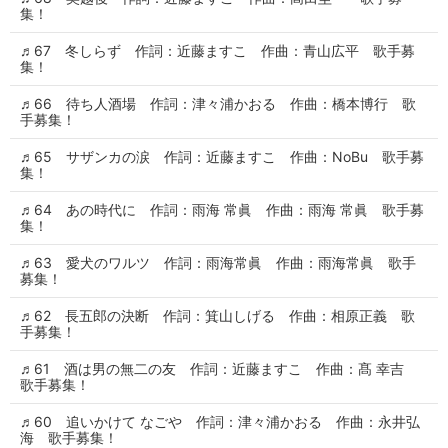
集！
♬67 冬しらず 作詞：近藤ますこ 作曲：青山広平 歌手募
集！
♬66 待ち人酒場 作詞：津々浦かおる 作曲：橋本博行 歌
手募集！
♬65 サザンカの涙 作詞：近藤ますこ 作曲：NoBu 歌手募
集！
♬64 あの時代に 作詞：雨海 常眞 作曲：雨海 常眞 歌手募
集！
♬63 愛犬のワルツ 作詞：雨海常眞 作曲：雨海常眞 歌手
募集！
♬62 長五郎の決断 作詞：箕山しげる 作曲：相原正義 歌
手募集！
♬61 酒は男の無二の友 作詞：近藤ますこ 作曲：髙 幸吉
歌手募集！
♬60 追いかけて なごや 作詞：津々浦かおる 作曲：永井弘
海 歌手募集！