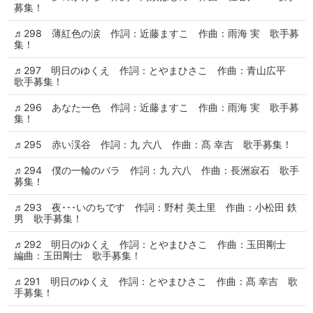
募集！
♬298 薄紅色の涙 作詞：近藤ますこ 作曲：雨海 実 歌手募
集！
♬297 明日のゆくえ 作詞：とやまひさこ 作曲：青山広平
歌手募集！
♬296 あなた一色 作詞：近藤ますこ 作曲：雨海 実 歌手募
集！
♬295 赤い渓谷 作詞：九 六八 作曲：髙 幸吉 歌手募集！
♬294 僕の一輪のバラ 作詞：九 六八 作曲：長洲寂石 歌手
募集！
♬293 夜･･･いのちです 作詞：野村 美土里 作曲：小松田 鉄
男 歌手募集！
♬292 明日のゆくえ 作詞：とやまひさこ 作曲：玉田剛士
編曲：玉田剛士 歌手募集！
♬291 明日のゆくえ 作詞：とやまひさこ 作曲：髙 幸吉 歌
手募集！