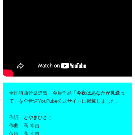
全国詩曲音楽連盟 会員作品
「今夜はあなたが見送っ
て」
を全音連YouTube公式サイトに掲載しました。
作詞 とやまひさこ
作曲 髙 幸吉
仮歌 髙 幸吉