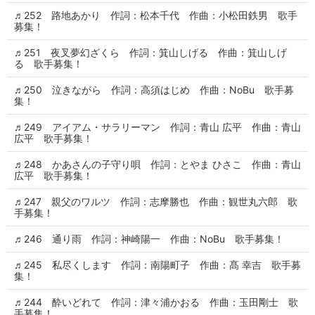
♬252 路地あかり 作詞：松本千代 作曲：小松田鉄男 歌手
募集！
♬251 夜叉夢幻ざくら 作詞：箕山しげる 作曲：箕山しげ
る 歌手募集！
♬250 泣きながら 作詞：高須はじめ 作曲：NoBu 歌手募
集！
♬249 アイアム・サラリーマン 作詞：青山 広平 作曲：青山
広平 歌手募集！
♬248 かあさんの子守り唄 作詞：とやま ひさこ 作曲：青山
広平 歌手募集！
♬247 親父のワルツ 作詞：志摩勝也 作曲：観世丸六郎 歌
手募集！
♬246 通り雨 作詞：神崎陽一 作曲：NoBu 歌手募集！
♬245 私尽くします 作詞：南陽町子 作曲：髙 幸吉 歌手募
集！
♬244 酔いどれて 作詞：津々浦かおる 作曲：玉田剛士 歌
手募集！