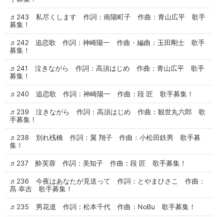
♬243 私尽くします 作詞：南陽町子 作曲：青山広平 歌手
募集！
♬242 追恋歌 作詞：神崎陽一 作曲・編曲：玉田剛士 歌手
募集！
♬241 泣きながら 作詞：高須はじめ 作曲：青山広平 歌手
募集！
♬240 追恋歌 作詞：神崎陽一 作曲：段 匠 歌手募集！
♬239 泣きながら 作詞：高須はじめ 作曲：観世丸六郎 歌
手募集！
♬238 別れ桟橋 作詞：翼 翔子 作曲：小松田鉄男 歌手募
集！
♬237 酔芙蓉 作詞：美知子 作曲：段 匠 歌手募集！
♬236 今夜はあなたが見送って 作詞：とやまひさこ 作曲：
髙 幸吉 歌手募集！
♬235 男花道 作詞：松本千代 作曲：NoBu 歌手募集！