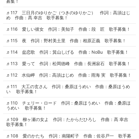
募集！
♬117 三日月のゆりかご（つきのゆりかご） 作詞：高須はじ
め 作曲：髙 幸吉 歌手募集！
♬116 愛しい彼女 作詞：美知子 作曲：段 匠 歌手募集！
♬115 夜 作詞：野村美土里 作曲：相原正義 歌手募集！
♬114 盆恋歌 作詞：箕山しげる 作曲：NoBu 歌手募集！
♬113 愛って 作詞：松岡徳峰 作曲：長洲寂石 歌手募集！
♬112 水仙岬 作詞：高須はじめ 作曲：雨海 実 歌手募集！
♬111 大工の玄さん 作詞：桑原ほうめい 作曲：桑原ほうめ
い 歌手募集！
♬110 チェリー・ロード 作詞：桑原ほうめい 作曲：桑原ほ
うめい 歌手募集！
♬109 柳ヶ瀬の女よ 作詞：たからだひろし 作曲：髙 幸吉
歌手募集！
♬108 愛のかたち 作詞：南陽町子 作曲：佐谷戸一 歌手募