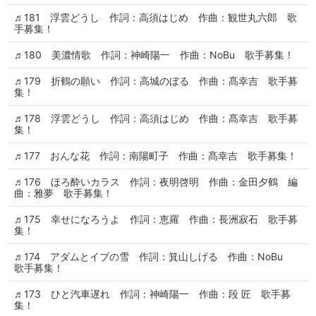
♬181 浮雲どうし 作詞：高須はじめ 作曲：観世丸六郎 歌
手募集！
♬180 美濃情歌 作詞：神崎陽一 作曲：NoBu 歌手募集！
♬179 折鶴の願い 作詞：高城のぼる 作曲：髙幸吉 歌手募
集！
♬178 浮雲どうし 作詞：高須はじめ 作曲：髙幸吉 歌手募
集！
♬177 おんな花 作詞：南陽町子 作曲：髙幸吉 歌手募集！
♬176 ほろ酔いカラス 作詞：夜明啓明 作曲：金田夕鶴 編
曲：雅夢 歌手募集！
♬175 幸せになろうよ 作詞：恵羅 作曲：長洲寂石 歌手募
集！
♬174 アダムとイブの雪 作詞：箕山しげる 作曲：NoBu
歌手募集！
♬173 ひと汽車遅れ 作詞：神崎陽一 作曲：段 匠 歌手募
集！