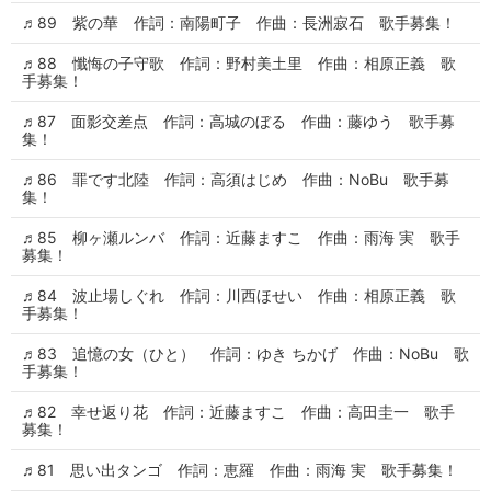
♬89 紫の華 作詞：南陽町子 作曲：長洲寂石 歌手募集！
♬88 懺悔の子守歌 作詞：野村美土里 作曲：相原正義 歌
手募集！
♬87 面影交差点 作詞：高城のぼる 作曲：藤ゆう 歌手募
集！
♬86 罪です北陸 作詞：高須はじめ 作曲：NoBu 歌手募
集！
♬85 柳ヶ瀬ルンバ 作詞：近藤ますこ 作曲：雨海 実 歌手
募集！
♬84 波止場しぐれ 作詞：川西ほせい 作曲：相原正義 歌
手募集！
♬83 追憶の女（ひと） 作詞：ゆき ちかげ 作曲：NoBu 歌
手募集！
♬82 幸せ返り花 作詞：近藤ますこ 作曲：高田圭一 歌手
募集！
♬81 思い出タンゴ 作詞：恵羅 作曲：雨海 実 歌手募集！