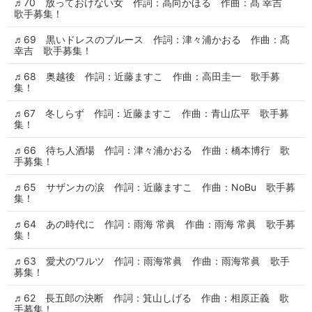
♬70 放っておけない女 作詞：高向かほる 作曲：髙 幸吉
歌手募集！
♬69 黒いドレスのブルース 作詞：津々浦かおる 作曲：髙
幸吉 歌手募集！
♬68 奥越後 作詞：近藤ますこ 作曲：高田圭一 歌手募
集！
♬67 冬しらず 作詞：近藤ますこ 作曲：青山広平 歌手募
集！
♬66 待ち人酒場 作詞：津々浦かおる 作曲：橋本博行 歌
手募集！
♬65 サザンカの涙 作詞：近藤ますこ 作曲：NoBu 歌手募
集！
♬64 あの時代に 作詞：雨海 常眞 作曲：雨海 常眞 歌手募
集！
♬63 愛犬のワルツ 作詞：雨海常眞 作曲：雨海常眞 歌手
募集！
♬62 長五郎の決断 作詞：箕山しげる 作曲：相原正義 歌
手募集！