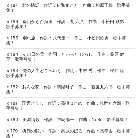
♬187 北の情話 作詞：伊和まこと 作曲：相原正義 歌手募
集！
♬186 釜山から百海里 作詞：九 六八 作曲：小松田 鉄男
歌手募集！
♬185 別れ旅 作詞：八代圭一 作曲：小松田鉄男 歌手募
集！
♬184 その日の雪 作詞：たからだ ひろし 作曲：桑原 健
至 歌手募集！
♬183 俺の人生どこへいく 作詞：中村 秀 作曲：桜井 稔
歌手募集！
♬182 おんな花 作詞：南陽町子 作曲：観世丸六郎 歌手募
集！
♬181 浮雲どうし 作詞：高須はじめ 作曲：観世丸六郎 歌
手募集！
♬180 美濃情歌 作詞：神崎陽一 作曲：NoBu 歌手募集！
♬179 折鶴の願い 作詞：高城のぼる 作曲：髙幸吉 歌手募
集！