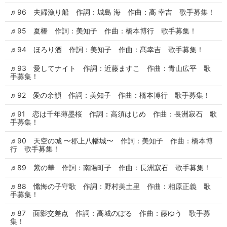
♬96 夫婦漁り船 作詞：城島 海 作曲：髙 幸吉 歌手募集！
♬95 夏椿 作詞：美知子 作曲：橋本博行 歌手募集！
♬94 ほろり酒 作詞：美知子 作曲：髙幸吉 歌手募集！
♬93 愛してナイト 作詞：近藤ますこ 作曲：青山広平 歌
手募集！
♬92 愛の余韻 作詞：美知子 作曲：橋本博行 歌手募集！
♬91 恋は千年薄墨桜 作詞：高須はじめ 作曲：長洲寂石 歌
手募集！
♬90 天空の城 〜郡上八幡城〜 作詞：美知子 作曲：橋本博
行 歌手募集！
♬89 紫の華 作詞：南陽町子 作曲：長洲寂石 歌手募集！
♬88 懺悔の子守歌 作詞：野村美土里 作曲：相原正義 歌
手募集！
♬87 面影交差点 作詞：高城のぼる 作曲：藤ゆう 歌手募
集！