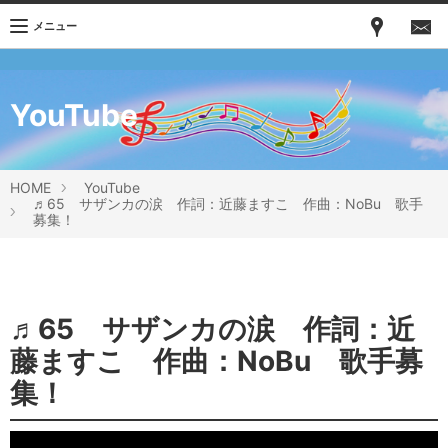
メニュー
YouTube
HOME
YouTube
♬65 サザンカの涙 作詞：近藤ますこ 作曲：NoBu 歌手
募集！
♬65 サザンカの涙 作詞：近
藤ますこ 作曲：NoBu 歌手募
集！