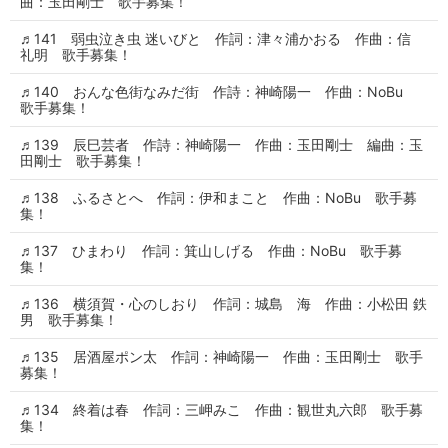
曲：玉田剛士 歌手募集！
♬141 弱虫泣き虫 迷いびと 作詞：津々浦かおる 作曲：信
礼明 歌手募集！
♬140 おんな色街なみだ街 作詩：神崎陽一 作曲：NoBu
歌手募集！
♬139 辰巳芸者 作詩：神崎陽一 作曲：玉田剛士 編曲：玉
田剛士 歌手募集！
♬138 ふるさとへ 作詞：伊和まこと 作曲：NoBu 歌手募
集！
♬137 ひまわり 作詞：箕山しげる 作曲：NoBu 歌手募
集！
♬136 横須賀・心のしおり 作詞：城島 海 作曲：小松田 鉄
男 歌手募集！
♬135 居酒屋ポン太 作詞：神崎陽一 作曲：玉田剛士 歌手
募集！
♬134 終着は春 作詞：三岬みこ 作曲：観世丸六郎 歌手募
集！