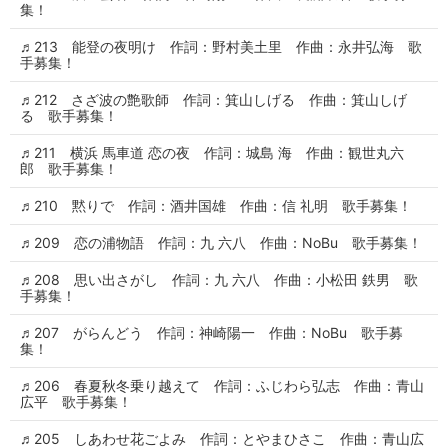
集！
♬213 能登の夜明け 作詞：野村美土里 作曲：永井弘海 歌
手募集！
♬212 さざ波の艶歌師 作詞：箕山しげる 作曲：箕山しげ
る 歌手募集！
♬211 横浜 馬車道 恋の夜 作詞：城島 海 作曲：観世丸六
郎 歌手募集！
♬210 黙りで 作詞：酒井国雄 作曲：信 礼明 歌手募集！
♬209 恋の浦物語 作詞：九 六八 作曲：NoBu 歌手募集！
♬208 思い出さがし 作詞：九 六八 作曲：小松田 鉄男 歌
手募集！
♬207 がらんどう 作詞：神崎陽一 作曲：NoBu 歌手募
集！
♬206 春夏秋冬乗り越えて 作詞：ふじわら弘志 作曲：青山
広平 歌手募集！
♬205 しあわせ花ごよみ 作詞：とやまひさこ 作曲：青山広