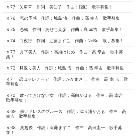
♬77 矢車草 作詞：美知子 作曲：段匠 歌手募集！
♬76 恋の予感 作詞：城島 海 作曲：髙 幸吉 歌手募集！
♬75 恋鶴 作詞：あぜち克彦 作曲：髙 幸吉 歌手募集！
♬74 白夜行 作詞：近藤ますこ 作曲：NoBu 歌手募集！
♬73 月下美人 作詞：高須はじめ 作曲：髙 幸吉 歌手募
集！
♬72 見返り美人 作詞：城島 海 作曲：髙 幸吉 歌手募集！
♬71 恋はセレナーデ 作詞：かがまさし 作曲：髙 幸 吉 歌
手募集！
♬70 放っておけない女 作詞：高向かほる 作曲：髙 幸吉
歌手募集！
♬69 黒いドレスのブルース 作詞：津々浦かおる 作曲：髙
幸吉 歌手募集！
♬68 奥越後 作詞：近藤ますこ 作曲：高田圭一 歌手募
集！