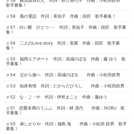
♬59 横須賀みれん 作詞：杉江香代子 作曲：小松田鉄男
歌手募集！
♬58 風の電話 作詞：美知子 作曲：段匠 歌手募集！
♬57 白い蝶 ひとつ･･･ 作詞：美知子 作曲：段匠 歌手募
集！
♬56 二人のLove story 作詞：恵羅 作曲：段匠 歌手募
集！
♬55 福岡エアポート 作詞：高城のぼる 作曲：藤 ゆう 歌
手募集！
♬54 父から娘へ 作詞：高城のぼる 作曲：小松田鉄男
♬53 知床有情 作詞：たからだひろし 作曲：小松田鉄男
♬52 な・ご・や 作詞：伊和まこと 作曲：藤ゆう
♬51 恋愛未満のうふふ 作詞：林 茂代 作曲：NOBU 歌
手募集！
♬50 淋しがりや 作詞：城島 海 作曲：小松田 鉄男 歌手
募集！