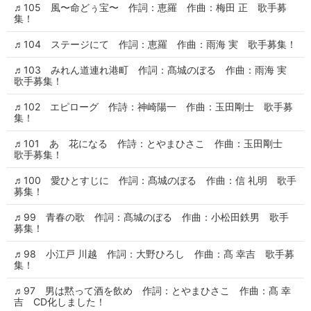
♬105 風〜命どぅ宝〜 作詞：恵羅 作曲：梅田 正 歌手募
集！
♬104 ステージにて 作詞：恵羅 作曲：雨海 実 歌手募集！
♬103 みれん道連れ港町 作詞：髙城のぼる 作曲：雨海 実
歌手募集！
♬102 エピローグ 作詩：神崎陽一 作曲：玉田剛士 歌手募
集！
♬101 あゝ花になる 作詩：とやまひさこ 作曲：玉田剛士
歌手募集！
♬100 愛ひとすじに 作詞：髙城のぼる 作曲：信 礼明 歌手
募集！
♬99 青春の歌 作詞：髙城のぼる 作曲：小松田鉄男 歌手
募集！
♬98 小江戸 川越 作詞：大野ひろし 作曲：髙 幸吉 歌手募
集！
♬97 男は黙って酒を飲め 作詞：とやまひさこ 作曲：髙 幸
吉 CD化しました！