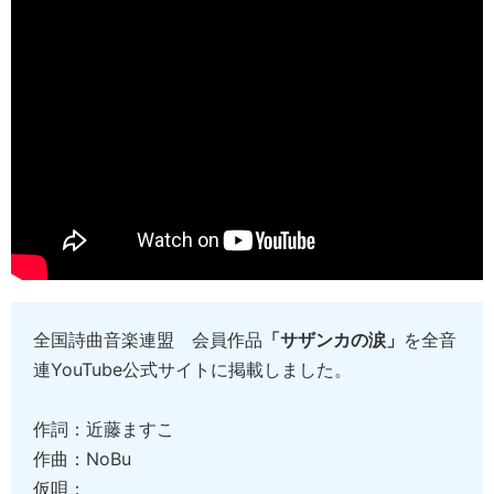
全国詩曲音楽連盟 会員作品
「サザンカの涙」
を全音
連YouTube公式サイトに掲載しました。
作詞：近藤ますこ
作曲：NoBu
仮唄：