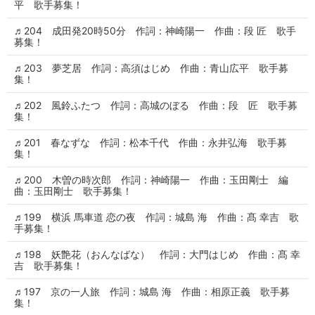
平 歌手募集！
♬204 成田発20時50分 作詞：神崎陽一 作曲：段 匠 歌手
募集！
♬203 夢芝居 作詞：高須はじめ 作曲：青山広平 歌手募
集！
♬202 風鈴ふたつ 作詞：高城のぼる 作曲：段 匠 歌手募
集！
♬201 春なずな 作詞：松本千代 作曲：永井弘海 歌手募
集！
♬200 木曽の時次郎 作詞：神崎陽一 作曲：玉田剛士 編
曲：玉田剛士 歌手募集！
♬199 横浜 馬車道 恋の夜 作詞：城島 海 作曲：髙 幸吉 歌
手募集！
♬198 妖艶花（おんなばな） 作詞：大門はじめ 作曲：髙 幸
吉 歌手募集！
♬197 京の一人旅 作詞：城島 海 作曲：相原正義 歌手募
集！