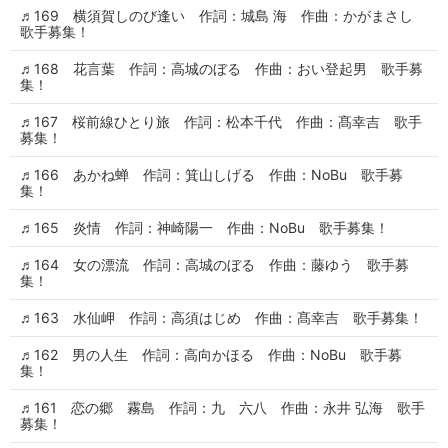
♬169 横須賀しのび逢い 作詞：城島 海 作曲：かがまさし
歌手募集！
♬168 花言葉 作詞：高城のぼる 作曲：おい登起男 歌手募
集！
♬167 桜前線ひとり旅 作詞：松本千代 作曲：髙幸吉 歌手
募集！
♬166 あかね蝉 作詞：箕山しげる 作曲：NoBu 歌手募
集！
♬165 炎情 作詞：神崎陽一 作曲：NoBu 歌手募集！
♬164 女の漂流 作詞：高城のぼる 作曲：藤ゆう 歌手募
集！
♬163 水仙岬 作詞：高須はじめ 作曲：髙幸吉 歌手募集！
♬162 男の人生 作詞：高向かほる 作曲：NoBu 歌手募
集！
♬161 恋の郷 霧島 作詞：九 六八 作曲：永井 弘海 歌手
募集！