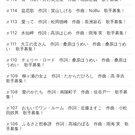
♬114 盆恋歌 作詞：箕山しげる 作曲：NoBu 歌手募集！
♬113 愛って 作詞：松岡徳峰 作曲：長洲寂石 歌手募集！
♬112 水仙岬 作詞：高須はじめ 作曲：雨海 実 歌手募集！
♬111 大工の玄さん 作詞：桑原ほうめい 作曲：桑原ほうめ
い 歌手募集！
♬110 チェリー・ロード 作詞：桑原ほうめい 作曲：桑原ほ
うめい 歌手募集！
♬109 柳ヶ瀬の女よ 作詞：たからだひろし 作曲：髙 幸吉
歌手募集！
♬108 愛のかたち 作詞：南陽町子 作曲：佐谷戸一 歌手募
集！
♬107 おもいでワン・ルーム 作詞：近藤ますこ 作曲：小松
田鉄男 歌手募集！
♬106 ふるさと想春譜 作詞：髙城のぼる 作曲：雨海 実 歌
手募集！