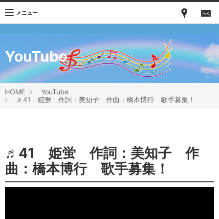
メニュー
YouTube
HOME
YouTube
♬41 姫蛍 作詞：美知子 作曲：橋本博行 歌手募集！
♬41 姫蛍 作詞：美知子 作
曲：橋本博行 歌手募集！