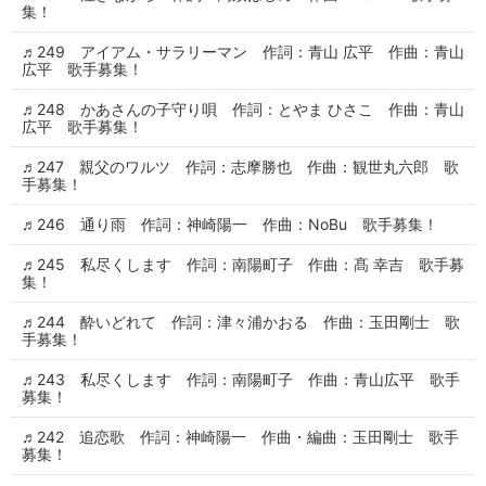
集！
♬249 アイアム・サラリーマン 作詞：青山 広平 作曲：青山
広平 歌手募集！
♬248 かあさんの子守り唄 作詞：とやま ひさこ 作曲：青山
広平 歌手募集！
♬247 親父のワルツ 作詞：志摩勝也 作曲：観世丸六郎 歌
手募集！
♬246 通り雨 作詞：神崎陽一 作曲：NoBu 歌手募集！
♬245 私尽くします 作詞：南陽町子 作曲：髙 幸吉 歌手募
集！
♬244 酔いどれて 作詞：津々浦かおる 作曲：玉田剛士 歌
手募集！
♬243 私尽くします 作詞：南陽町子 作曲：青山広平 歌手
募集！
♬242 追恋歌 作詞：神崎陽一 作曲・編曲：玉田剛士 歌手
募集！