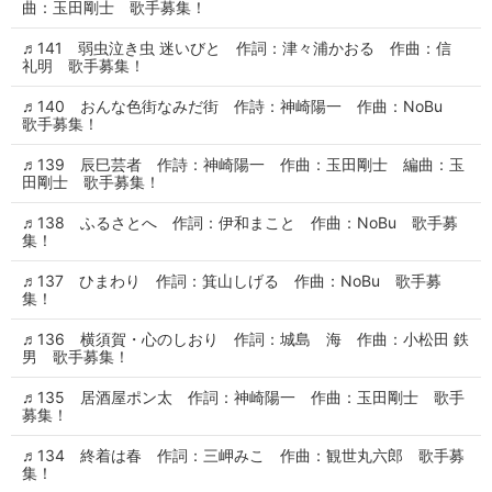
曲：玉田剛士 歌手募集！
♬141 弱虫泣き虫 迷いびと 作詞：津々浦かおる 作曲：信
礼明 歌手募集！
♬140 おんな色街なみだ街 作詩：神崎陽一 作曲：NoBu
歌手募集！
♬139 辰巳芸者 作詩：神崎陽一 作曲：玉田剛士 編曲：玉
田剛士 歌手募集！
♬138 ふるさとへ 作詞：伊和まこと 作曲：NoBu 歌手募
集！
♬137 ひまわり 作詞：箕山しげる 作曲：NoBu 歌手募
集！
♬136 横須賀・心のしおり 作詞：城島 海 作曲：小松田 鉄
男 歌手募集！
♬135 居酒屋ポン太 作詞：神崎陽一 作曲：玉田剛士 歌手
募集！
♬134 終着は春 作詞：三岬みこ 作曲：観世丸六郎 歌手募
集！