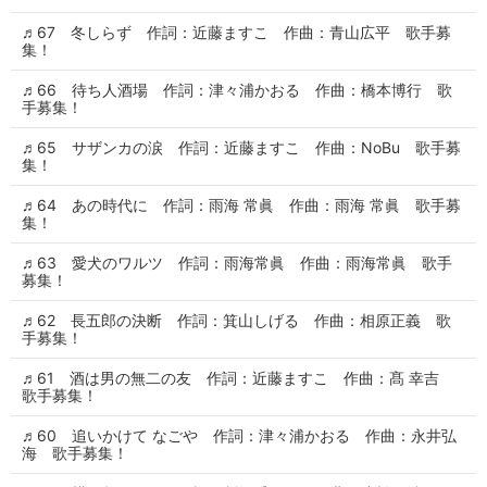
♬67 冬しらず 作詞：近藤ますこ 作曲：青山広平 歌手募
集！
♬66 待ち人酒場 作詞：津々浦かおる 作曲：橋本博行 歌
手募集！
♬65 サザンカの涙 作詞：近藤ますこ 作曲：NoBu 歌手募
集！
♬64 あの時代に 作詞：雨海 常眞 作曲：雨海 常眞 歌手募
集！
♬63 愛犬のワルツ 作詞：雨海常眞 作曲：雨海常眞 歌手
募集！
♬62 長五郎の決断 作詞：箕山しげる 作曲：相原正義 歌
手募集！
♬61 酒は男の無二の友 作詞：近藤ますこ 作曲：髙 幸吉
歌手募集！
♬60 追いかけて なごや 作詞：津々浦かおる 作曲：永井弘
海 歌手募集！