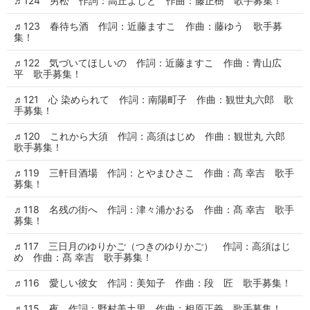
♬124 男松 作詞：高丘よしと 作曲：藤正樹 歌手募集！
♬123 春待ち酒 作詞：近藤ますこ 作曲：藤ゆう 歌手募
集！
♬122 気づいてほしいの 作詞：近藤ますこ 作曲：青山広
平 歌手募集！
♬121 心 染められて 作詞：南陽町子 作曲：観世丸六郎 歌
手募集！
♬120 これから大須 作詞：高須はじめ 作曲：観世丸 六郎
歌手募集！
♬119 三軒目酒場 作詞：とやまひさこ 作曲：髙 幸吉 歌手
募集！
♬118 名残の街へ 作詞：津々浦かおる 作曲：髙 幸吉 歌手
募集！
♬117 三日月のゆりかご（つきのゆりかご） 作詞：高須はじ
め 作曲：髙 幸吉 歌手募集！
♬116 愛しい彼女 作詞：美知子 作曲：段 匠 歌手募集！
♬115 夜 作詞：野村美土里 作曲：相原正義 歌手募集！