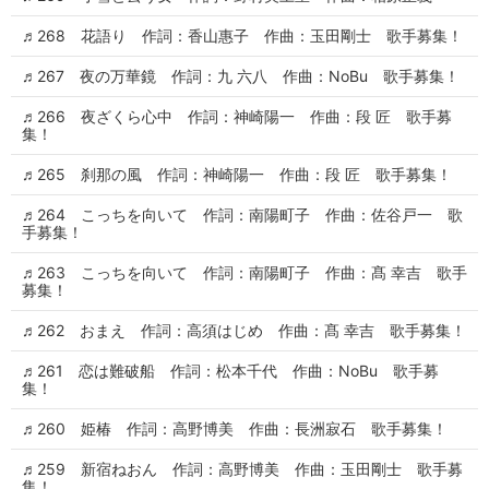
♬268 花語り 作詞：香山惠子 作曲：玉田剛士 歌手募集！
♬267 夜の万華鏡 作詞：九 六八 作曲：NoBu 歌手募集！
♬266 夜ざくら心中 作詞：神崎陽一 作曲：段 匠 歌手募
集！
♬265 刹那の風 作詞：神崎陽一 作曲：段 匠 歌手募集！
♬264 こっちを向いて 作詞：南陽町子 作曲：佐谷戸一 歌
手募集！
♬263 こっちを向いて 作詞：南陽町子 作曲：髙 幸吉 歌手
募集！
♬262 おまえ 作詞：高須はじめ 作曲：髙 幸吉 歌手募集！
♬261 恋は難破船 作詞：松本千代 作曲：NoBu 歌手募
集！
♬260 姫椿 作詞：高野博美 作曲：長洲寂石 歌手募集！
♬259 新宿ねおん 作詞：高野博美 作曲：玉田剛士 歌手募
集！