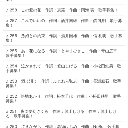
♬258 この愛の花 作詞：恵羅 作曲：雨海 実 歌手募集！
♬257 これでいいの 作詞：酒井国雄 作曲：信 礼明 歌手募
集！
♬256 孫娘との約束 作詞：酒井国雄 作曲：信 礼明 歌手募
集！
♬255 あゝ花になる 作詞：とやまひさこ 作曲：青山広平
歌手募集！
♬254 泣かされて 作詞：箕山しげる 作曲：小松田鉄男 歌
手募集！
♬253 酒よ泪よ 作詞：ふじわら弘志 作曲：長洲寂石 歌手
募集！
♬252 路地あかり 作詞：松本千代 作曲：小松田鉄男 歌手
募集！
♬251 夜叉夢幻ざくら 作詞：箕山しげる 作曲：箕山しげ
る 歌手募集！
♬250 泣きながら 作詞：高須はじめ 作曲：NoBu 歌手募