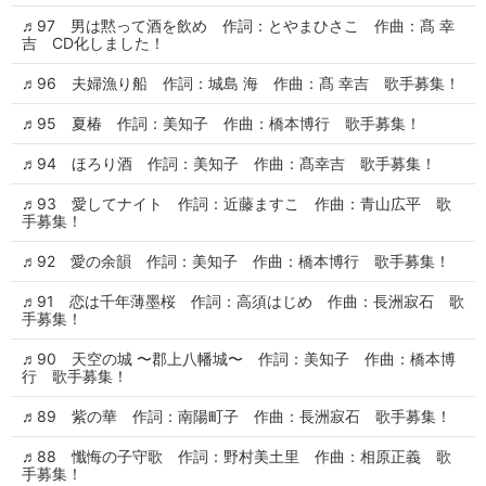
♬97 男は黙って酒を飲め 作詞：とやまひさこ 作曲：髙 幸
吉 CD化しました！
♬96 夫婦漁り船 作詞：城島 海 作曲：髙 幸吉 歌手募集！
♬95 夏椿 作詞：美知子 作曲：橋本博行 歌手募集！
♬94 ほろり酒 作詞：美知子 作曲：髙幸吉 歌手募集！
♬93 愛してナイト 作詞：近藤ますこ 作曲：青山広平 歌
手募集！
♬92 愛の余韻 作詞：美知子 作曲：橋本博行 歌手募集！
♬91 恋は千年薄墨桜 作詞：高須はじめ 作曲：長洲寂石 歌
手募集！
♬90 天空の城 〜郡上八幡城〜 作詞：美知子 作曲：橋本博
行 歌手募集！
♬89 紫の華 作詞：南陽町子 作曲：長洲寂石 歌手募集！
♬88 懺悔の子守歌 作詞：野村美土里 作曲：相原正義 歌
手募集！