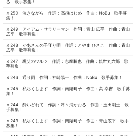
る 歌手募集！
♬250 泣きながら 作詞：高須はじめ 作曲：NoBu 歌手募
集！
♬249 アイアム・サラリーマン 作詞：青山 広平 作曲：青山
広平 歌手募集！
♬248 かあさんの子守り唄 作詞：とやま ひさこ 作曲：青山
広平 歌手募集！
♬247 親父のワルツ 作詞：志摩勝也 作曲：観世丸六郎 歌
手募集！
♬246 通り雨 作詞：神崎陽一 作曲：NoBu 歌手募集！
♬245 私尽くします 作詞：南陽町子 作曲：髙 幸吉 歌手募
集！
♬244 酔いどれて 作詞：津々浦かおる 作曲：玉田剛士 歌
手募集！
♬243 私尽くします 作詞：南陽町子 作曲：青山広平 歌手
募集！