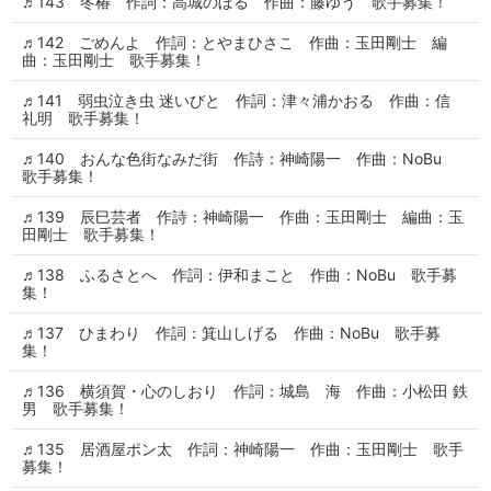
♬143 冬椿 作詞：高城のぼる 作曲：藤ゆう 歌手募集！
♬142 ごめんよ 作詞：とやまひさこ 作曲：玉田剛士 編
曲：玉田剛士 歌手募集！
♬141 弱虫泣き虫 迷いびと 作詞：津々浦かおる 作曲：信
礼明 歌手募集！
♬140 おんな色街なみだ街 作詩：神崎陽一 作曲：NoBu
歌手募集！
♬139 辰巳芸者 作詩：神崎陽一 作曲：玉田剛士 編曲：玉
田剛士 歌手募集！
♬138 ふるさとへ 作詞：伊和まこと 作曲：NoBu 歌手募
集！
♬137 ひまわり 作詞：箕山しげる 作曲：NoBu 歌手募
集！
♬136 横須賀・心のしおり 作詞：城島 海 作曲：小松田 鉄
男 歌手募集！
♬135 居酒屋ポン太 作詞：神崎陽一 作曲：玉田剛士 歌手
募集！