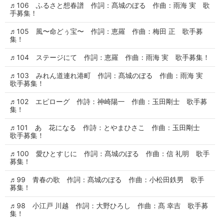
♬106 ふるさと想春譜 作詞：髙城のぼる 作曲：雨海 実 歌
手募集！
♬105 風〜命どぅ宝〜 作詞：恵羅 作曲：梅田 正 歌手募
集！
♬104 ステージにて 作詞：恵羅 作曲：雨海 実 歌手募集！
♬103 みれん道連れ港町 作詞：髙城のぼる 作曲：雨海 実
歌手募集！
♬102 エピローグ 作詩：神崎陽一 作曲：玉田剛士 歌手募
集！
♬101 あゝ花になる 作詩：とやまひさこ 作曲：玉田剛士
歌手募集！
♬100 愛ひとすじに 作詞：髙城のぼる 作曲：信 礼明 歌手
募集！
♬99 青春の歌 作詞：髙城のぼる 作曲：小松田鉄男 歌手
募集！
♬98 小江戸 川越 作詞：大野ひろし 作曲：髙 幸吉 歌手募
集！