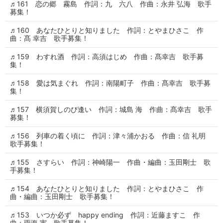
♬161 恋の郷 霧島 作詞：九 六八 作曲：永井 弘海 歌手
募集！
♬160 あなたひとりと知りました 作詞：とやまひさこ 作
曲：髙 幸吉 歌手募集！
♬159 わすれ酒 作詞：高須はじめ 作曲：髙幸吉 歌手募
集！
♬158 愛は気まぐれ 作詞：南陽町子 作曲：髙幸吉 歌手募
集！
♬157 横須賀しのび逢い 作詞：城島 海 作曲：髙幸吉 歌手
募集！
♬156 列車の着く頃に 作詞：津々浦かおる 作曲：信 礼明
歌手募集！
♬155 さすらい 作詞：神崎陽一 作曲・編曲：玉田剛士 歌
手募集！
♬154 あなたひとりと知りました 作詞：とやまひさこ 作
曲・編曲：玉田剛士 歌手募集！
♬153 いつか必ず happy ending 作詞：近藤ますこ 作
曲：雨海 実 歌手募集！