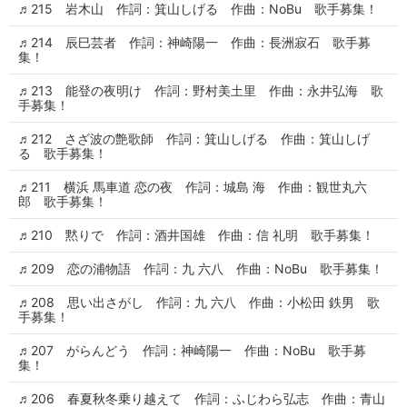
♬215 岩木山 作詞：箕山しげる 作曲：NoBu 歌手募集！
♬214 辰巳芸者 作詞：神崎陽一 作曲：長洲寂石 歌手募
集！
♬213 能登の夜明け 作詞：野村美土里 作曲：永井弘海 歌
手募集！
♬212 さざ波の艶歌師 作詞：箕山しげる 作曲：箕山しげ
る 歌手募集！
♬211 横浜 馬車道 恋の夜 作詞：城島 海 作曲：観世丸六
郎 歌手募集！
♬210 黙りで 作詞：酒井国雄 作曲：信 礼明 歌手募集！
♬209 恋の浦物語 作詞：九 六八 作曲：NoBu 歌手募集！
♬208 思い出さがし 作詞：九 六八 作曲：小松田 鉄男 歌
手募集！
♬207 がらんどう 作詞：神崎陽一 作曲：NoBu 歌手募
集！
♬206 春夏秋冬乗り越えて 作詞：ふじわら弘志 作曲：青山