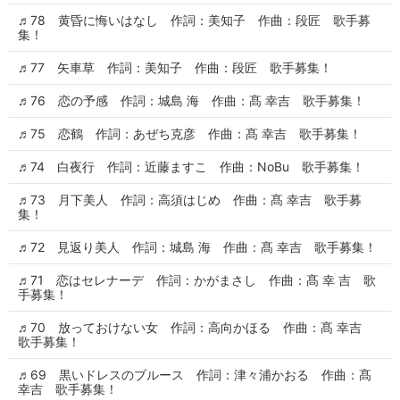
♬78 黄昏に悔いはなし 作詞：美知子 作曲：段匠 歌手募
集！
♬77 矢車草 作詞：美知子 作曲：段匠 歌手募集！
♬76 恋の予感 作詞：城島 海 作曲：髙 幸吉 歌手募集！
♬75 恋鶴 作詞：あぜち克彦 作曲：髙 幸吉 歌手募集！
♬74 白夜行 作詞：近藤ますこ 作曲：NoBu 歌手募集！
♬73 月下美人 作詞：高須はじめ 作曲：髙 幸吉 歌手募
集！
♬72 見返り美人 作詞：城島 海 作曲：髙 幸吉 歌手募集！
♬71 恋はセレナーデ 作詞：かがまさし 作曲：髙 幸 吉 歌
手募集！
♬70 放っておけない女 作詞：高向かほる 作曲：髙 幸吉
歌手募集！
♬69 黒いドレスのブルース 作詞：津々浦かおる 作曲：髙
幸吉 歌手募集！