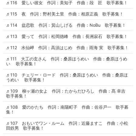
♬116 愛しい彼女 作詞：美知子 作曲：段 匠 歌手募集！
♬115 夜 作詞：野村美土里 作曲：相原正義 歌手募集！
♬114 盆恋歌 作詞：箕山しげる 作曲：NoBu 歌手募集！
♬113 愛って 作詞：松岡徳峰 作曲：長洲寂石 歌手募集！
♬112 水仙岬 作詞：高須はじめ 作曲：雨海 実 歌手募集！
♬111 大工の玄さん 作詞：桑原ほうめい 作曲：桑原ほうめ
い 歌手募集！
♬110 チェリー・ロード 作詞：桑原ほうめい 作曲：桑原ほ
うめい 歌手募集！
♬109 柳ヶ瀬の女よ 作詞：たからだひろし 作曲：髙 幸吉
歌手募集！
♬108 愛のかたち 作詞：南陽町子 作曲：佐谷戸一 歌手募
集！
♬107 おもいでワン・ルーム 作詞：近藤ますこ 作曲：小松
田鉄男 歌手募集！