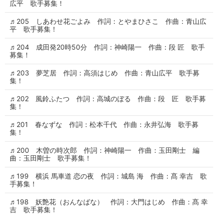
広平 歌手募集！
♬205 しあわせ花ごよみ 作詞：とやまひさこ 作曲：青山広
平 歌手募集！
♬204 成田発20時50分 作詞：神崎陽一 作曲：段 匠 歌手
募集！
♬203 夢芝居 作詞：高須はじめ 作曲：青山広平 歌手募
集！
♬202 風鈴ふたつ 作詞：高城のぼる 作曲：段 匠 歌手募
集！
♬201 春なずな 作詞：松本千代 作曲：永井弘海 歌手募
集！
♬200 木曽の時次郎 作詞：神崎陽一 作曲：玉田剛士 編
曲：玉田剛士 歌手募集！
♬199 横浜 馬車道 恋の夜 作詞：城島 海 作曲：髙 幸吉 歌
手募集！
♬198 妖艶花（おんなばな） 作詞：大門はじめ 作曲：髙 幸
吉 歌手募集！