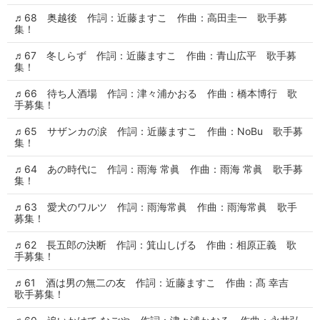
♬68 奥越後 作詞：近藤ますこ 作曲：高田圭一 歌手募
集！
♬67 冬しらず 作詞：近藤ますこ 作曲：青山広平 歌手募
集！
♬66 待ち人酒場 作詞：津々浦かおる 作曲：橋本博行 歌
手募集！
♬65 サザンカの涙 作詞：近藤ますこ 作曲：NoBu 歌手募
集！
♬64 あの時代に 作詞：雨海 常眞 作曲：雨海 常眞 歌手募
集！
♬63 愛犬のワルツ 作詞：雨海常眞 作曲：雨海常眞 歌手
募集！
♬62 長五郎の決断 作詞：箕山しげる 作曲：相原正義 歌
手募集！
♬61 酒は男の無二の友 作詞：近藤ますこ 作曲：髙 幸吉
歌手募集！