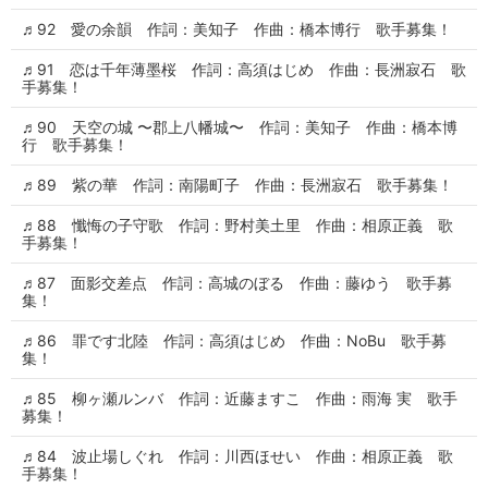
♬92 愛の余韻 作詞：美知子 作曲：橋本博行 歌手募集！
♬91 恋は千年薄墨桜 作詞：高須はじめ 作曲：長洲寂石 歌
手募集！
♬90 天空の城 〜郡上八幡城〜 作詞：美知子 作曲：橋本博
行 歌手募集！
♬89 紫の華 作詞：南陽町子 作曲：長洲寂石 歌手募集！
♬88 懺悔の子守歌 作詞：野村美土里 作曲：相原正義 歌
手募集！
♬87 面影交差点 作詞：高城のぼる 作曲：藤ゆう 歌手募
集！
♬86 罪です北陸 作詞：高須はじめ 作曲：NoBu 歌手募
集！
♬85 柳ヶ瀬ルンバ 作詞：近藤ますこ 作曲：雨海 実 歌手
募集！
♬84 波止場しぐれ 作詞：川西ほせい 作曲：相原正義 歌
手募集！