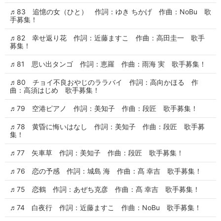
♬83 追憶の女（ひと） 作詞：ゆき ちかげ 作曲：NoBu 歌
手募集！
♬82 幸せ返り花 作詞：近藤ますこ 作曲：高田圭一 歌手
募集！
♬81 思い出タンゴ 作詞：恵羅 作曲：雨海 実 歌手募集！
♬80 チョイ不良おやじのララバイ 作詞：高向かほる 作
曲：高須はじめ 歌手募集！
♬79 空港ピアノ 作詞：美知子 作曲：段匠 歌手募集！
♬78 黄昏に悔いはなし 作詞：美知子 作曲：段匠 歌手募
集！
♬77 矢車草 作詞：美知子 作曲：段匠 歌手募集！
♬76 恋の予感 作詞：城島 海 作曲：髙 幸吉 歌手募集！
♬75 恋鶴 作詞：あぜち克彦 作曲：髙 幸吉 歌手募集！
♬74 白夜行 作詞：近藤ますこ 作曲：NoBu 歌手募集！