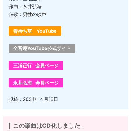
作曲：永井弘海
仮歌：男性の歌声
春待ち草 YouTube
全音連YouTube公式サイト
三浦正行 会員ページ
永井弘海 会員ページ
投稿：2024年４月18日
この楽曲はCD化しました。