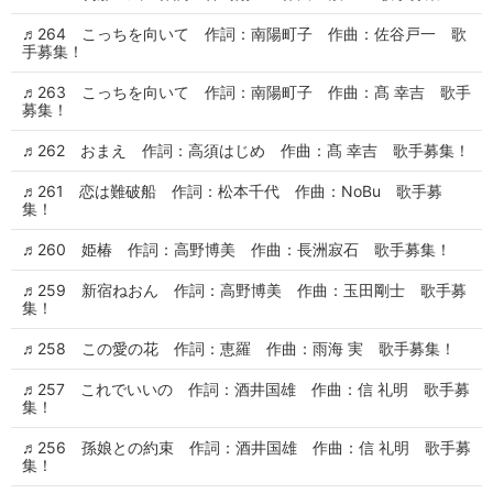
♬264 こっちを向いて 作詞：南陽町子 作曲：佐谷戸一 歌
手募集！
♬263 こっちを向いて 作詞：南陽町子 作曲：髙 幸吉 歌手
募集！
♬262 おまえ 作詞：高須はじめ 作曲：髙 幸吉 歌手募集！
♬261 恋は難破船 作詞：松本千代 作曲：NoBu 歌手募
集！
♬260 姫椿 作詞：高野博美 作曲：長洲寂石 歌手募集！
♬259 新宿ねおん 作詞：高野博美 作曲：玉田剛士 歌手募
集！
♬258 この愛の花 作詞：恵羅 作曲：雨海 実 歌手募集！
♬257 これでいいの 作詞：酒井国雄 作曲：信 礼明 歌手募
集！
♬256 孫娘との約束 作詞：酒井国雄 作曲：信 礼明 歌手募
集！