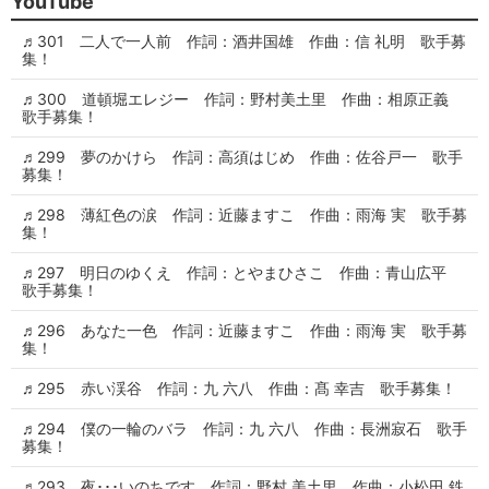
YouTube
♬301 二人で一人前 作詞：酒井国雄 作曲：信 礼明 歌手募
集！
♬300 道頓堀エレジー 作詞：野村美土里 作曲：相原正義
歌手募集！
♬299 夢のかけら 作詞：高須はじめ 作曲：佐谷戸一 歌手
募集！
♬298 薄紅色の涙 作詞：近藤ますこ 作曲：雨海 実 歌手募
集！
♬297 明日のゆくえ 作詞：とやまひさこ 作曲：青山広平
歌手募集！
♬296 あなた一色 作詞：近藤ますこ 作曲：雨海 実 歌手募
集！
♬295 赤い渓谷 作詞：九 六八 作曲：髙 幸吉 歌手募集！
♬294 僕の一輪のバラ 作詞：九 六八 作曲：長洲寂石 歌手
募集！
♬293 夜･･･いのちです 作詞：野村 美土里 作曲：小松田 鉄