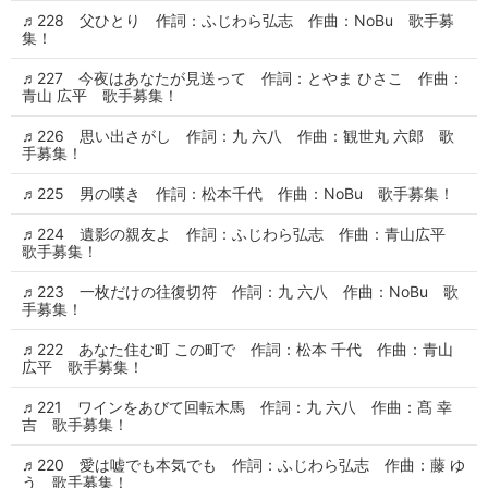
♬228 父ひとり 作詞：ふじわら弘志 作曲：NoBu 歌手募
集！
♬227 今夜はあなたが見送って 作詞：とやま ひさこ 作曲：
青山 広平 歌手募集！
♬226 思い出さがし 作詞：九 六八 作曲：観世丸 六郎 歌
手募集！
♬225 男の嘆き 作詞：松本千代 作曲：NoBu 歌手募集！
♬224 遺影の親友よ 作詞：ふじわら弘志 作曲：青山広平
歌手募集！
♬223 一枚だけの往復切符 作詞：九 六八 作曲：NoBu 歌
手募集！
♬222 あなた住む町 この町で 作詞：松本 千代 作曲：青山
広平 歌手募集！
♬221 ワインをあびて回転木馬 作詞：九 六八 作曲：髙 幸
吉 歌手募集！
♬220 愛は嘘でも本気でも 作詞：ふじわら弘志 作曲：藤 ゆ
う 歌手募集！