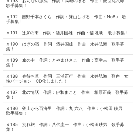
♬193 おんなの漂流 作詞：高城のぼる 作曲：観世丸六郎
歌手募集！
♬192 吉野千本さくら 作詞：箕山しげる 作曲：NoBu 歌
手募集！
♬191 はぎの雫 作詞：酒井国雄 作曲：信 礼明 歌手募集！
♬190 はぎの宿 作詞：酒井国雄 作曲：永井弘海 歌手募
集！
♬189 傘の中 作詞：とやまひさこ 作曲：髙幸吉 歌手募
集！
♬188 春待ち草 作詞：三浦正行 作曲：永井弘海 歌声：女
性バージョン CD化しました！
♬187 北の情話 作詞：伊和まこと 作曲：相原正義 歌手募
集！
♬186 釜山から百海里 作詞：九 六八 作曲：小松田 鉄男
歌手募集！
♬185 別れ旅 作詞：八代圭一 作曲：小松田鉄男 歌手募
集！