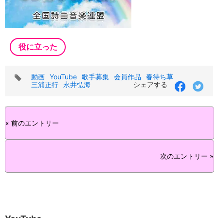
役に立った
タ
動画
YouTube
歌手募集
会員作品
春待ち草
グ
三浦正行
永井弘海
シェアする
« 前のエントリー
次のエントリー »