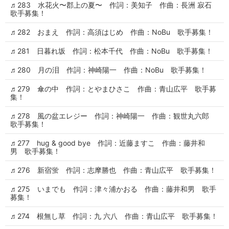
♬283 水花火〜郡上の夏〜 作詞：美知子 作曲：長洲 寂石
歌手募集！
♬282 おまえ 作詞：高須はじめ 作曲：NoBu 歌手募集！
♬281 日暮れ坂 作詞：松本千代 作曲：NoBu 歌手募集！
♬280 月の泪 作詞：神崎陽一 作曲：NoBu 歌手募集！
♬279 傘の中 作詞：とやまひさこ 作曲：青山広平 歌手募
集！
♬278 風の盆エレジー 作詞：神崎陽一 作曲：観世丸六郎
歌手募集！
♬277 hug & good bye 作詞：近藤ますこ 作曲：藤井和
男 歌手募集！
♬276 新宿蛍 作詞：志摩勝也 作曲：青山広平 歌手募集！
♬275 いまでも 作詞：津々浦かおる 作曲：藤井和男 歌手
募集！
♬274 根無し草 作詞：九 六八 作曲：青山広平 歌手募集！