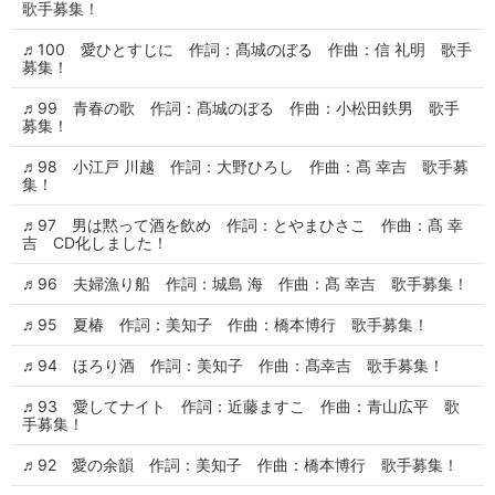
歌手募集！
♬100 愛ひとすじに 作詞：髙城のぼる 作曲：信 礼明 歌手
募集！
♬99 青春の歌 作詞：髙城のぼる 作曲：小松田鉄男 歌手
募集！
♬98 小江戸 川越 作詞：大野ひろし 作曲：髙 幸吉 歌手募
集！
♬97 男は黙って酒を飲め 作詞：とやまひさこ 作曲：髙 幸
吉 CD化しました！
♬96 夫婦漁り船 作詞：城島 海 作曲：髙 幸吉 歌手募集！
♬95 夏椿 作詞：美知子 作曲：橋本博行 歌手募集！
♬94 ほろり酒 作詞：美知子 作曲：髙幸吉 歌手募集！
♬93 愛してナイト 作詞：近藤ますこ 作曲：青山広平 歌
手募集！
♬92 愛の余韻 作詞：美知子 作曲：橋本博行 歌手募集！