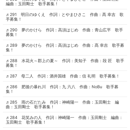
編曲：玉田剛士 歌手募集！
♬291 明日のゆくえ 作詞：とやまひさこ 作曲：髙 幸吉 歌
手募集！
♬290 夢のかけら 作詞：高須はじめ 作曲：青山広平 歌手
募集！
♬289 夢のかけら 作詞：高須はじめ 作曲：髙 幸吉 歌手募
集！
♬288 水花火～郡上の夏～ 作詞：美知子 作曲：段 匠 歌手
募集！
♬287 母二人 作詞：酒井国雄 作曲：信 礼明 歌手募集！
♬286 肥後の暴れ川 作詞：九 六八 作曲：NoBu 歌手募
集！
♬285 雨の石だたみ 作詞：神崎陽一 作曲：玉田剛士 編
曲：玉田剛士 歌手募集！
♬284 花笑みの人 作詞：神崎陽一 作曲：玉田剛士 編曲：
玉田剛士 歌手募集！