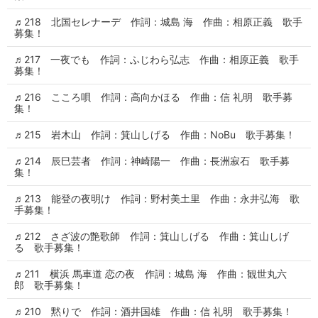
♬218 北国セレナーデ 作詞：城島 海 作曲：相原正義 歌手
募集！
♬217 一夜でも 作詞：ふじわら弘志 作曲：相原正義 歌手
募集！
♬216 こころ唄 作詞：高向かほる 作曲：信 礼明 歌手募
集！
♬215 岩木山 作詞：箕山しげる 作曲：NoBu 歌手募集！
♬214 辰巳芸者 作詞：神崎陽一 作曲：長洲寂石 歌手募
集！
♬213 能登の夜明け 作詞：野村美土里 作曲：永井弘海 歌
手募集！
♬212 さざ波の艶歌師 作詞：箕山しげる 作曲：箕山しげ
る 歌手募集！
♬211 横浜 馬車道 恋の夜 作詞：城島 海 作曲：観世丸六
郎 歌手募集！
♬210 黙りで 作詞：酒井国雄 作曲：信 礼明 歌手募集！