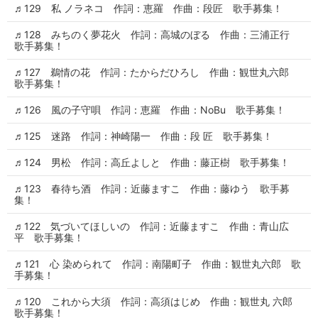
♬129 私 ノラネコ 作詞：恵羅 作曲：段匠 歌手募集！
♬128 みちのく夢花火 作詞：高城のぼる 作曲：三浦正行
歌手募集！
♬127 鵜情の花 作詞：たからだひろし 作曲：観世丸六郎
歌手募集！
♬126 風の子守唄 作詞：恵羅 作曲：NoBu 歌手募集！
♬125 迷路 作詞：神崎陽一 作曲：段 匠 歌手募集！
♬124 男松 作詞：高丘よしと 作曲：藤正樹 歌手募集！
♬123 春待ち酒 作詞：近藤ますこ 作曲：藤ゆう 歌手募
集！
♬122 気づいてほしいの 作詞：近藤ますこ 作曲：青山広
平 歌手募集！
♬121 心 染められて 作詞：南陽町子 作曲：観世丸六郎 歌
手募集！
♬120 これから大須 作詞：高須はじめ 作曲：観世丸 六郎
歌手募集！