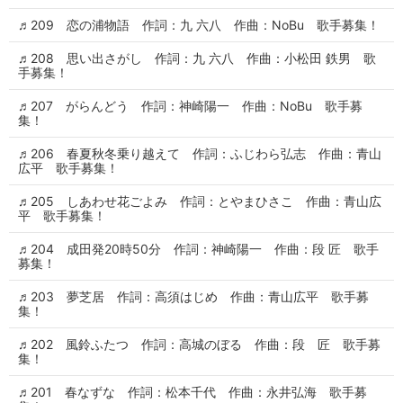
♬209 恋の浦物語 作詞：九 六八 作曲：NoBu 歌手募集！
♬208 思い出さがし 作詞：九 六八 作曲：小松田 鉄男 歌
手募集！
♬207 がらんどう 作詞：神崎陽一 作曲：NoBu 歌手募
集！
♬206 春夏秋冬乗り越えて 作詞：ふじわら弘志 作曲：青山
広平 歌手募集！
♬205 しあわせ花ごよみ 作詞：とやまひさこ 作曲：青山広
平 歌手募集！
♬204 成田発20時50分 作詞：神崎陽一 作曲：段 匠 歌手
募集！
♬203 夢芝居 作詞：高須はじめ 作曲：青山広平 歌手募
集！
♬202 風鈴ふたつ 作詞：高城のぼる 作曲：段 匠 歌手募
集！
♬201 春なずな 作詞：松本千代 作曲：永井弘海 歌手募