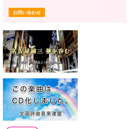
お問い合わせ