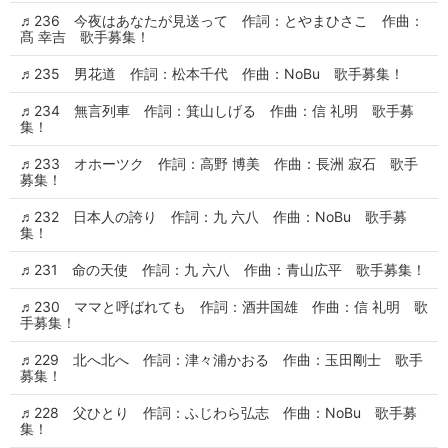
♬236 今夜はあなたが見送って 作詞：とやまひさこ 作曲：
髙 幸吉 歌手募集！
♬235 男花道 作詞：松本千代 作曲：NoBu 歌手募集！
♬234 無言列車 作詞：箕山しげる 作曲：信 礼明 歌手募
集！
♬233 オホーツク 作詞：高野 博美 作曲：長洲 寂石 歌手
募集！
♬232 日本人の誇り 作詞：九 六八 作曲：NoBu 歌手募
集！
♬231 命の天使 作詞：九 六八 作曲：青山広平 歌手募集！
♬230 ママと呼ばれても 作詞：酒井国雄 作曲：信 礼明 歌
手募集！
♬229 北へ北へ 作詞：津々浦かおる 作曲：玉田剛士 歌手
募集！
♬228 父ひとり 作詞：ふじわら弘志 作曲：NoBu 歌手募
集！