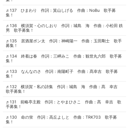
♬137 ひまわり 作詞：箕山しげる 作曲：NoBu 歌手募
集！
♬136 横須賀・心のしおり 作詞：城島 海 作曲：小松田 鉄
男 歌手募集！
♬135 居酒屋ポン太 作詞：神崎陽一 作曲：玉田剛士 歌手
募集！
♬134 終着は春 作詞：三岬みこ 作曲：観世丸六郎 歌手募
集！
♬133 なんなのさ 作詞：南陽町子 作曲：髙幸吉 歌手募
集！
♬132 横須賀・私の詩集 作詞：城島 海 作曲：髙 幸吉
歌手募集！
♬131 前略亭主殿 作詞：とやまひさこ 作曲：髙 幸吉 歌
手募集！
♬130 命の蛍 作詞：高丘よしと 作曲：TRK703 歌手募
集！