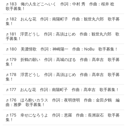
♬183 俺の人生どこへいく 作詞：中村 秀 作曲：桜井 稔
歌手募集！
♬182 おんな花 作詞：南陽町子 作曲：観世丸六郎 歌手募
集！
♬181 浮雲どうし 作詞：高須はじめ 作曲：観世丸六郎 歌
手募集！
♬180 美濃情歌 作詞：神崎陽一 作曲：NoBu 歌手募集！
♬179 折鶴の願い 作詞：高城のぼる 作曲：髙幸吉 歌手募
集！
♬178 浮雲どうし 作詞：高須はじめ 作曲：髙幸吉 歌手募
集！
♬177 おんな花 作詞：南陽町子 作曲：髙幸吉 歌手募集！
♬176 ほろ酔いカラス 作詞：夜明啓明 作曲：金田夕鶴 編
曲：雅夢 歌手募集！
♬175 幸せになろうよ 作詞：恵羅 作曲：長洲寂石 歌手募
集！