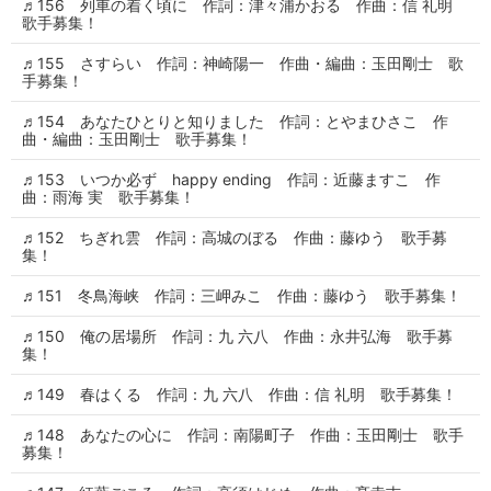
♬156 列車の着く頃に 作詞：津々浦かおる 作曲：信 礼明
歌手募集！
♬155 さすらい 作詞：神崎陽一 作曲・編曲：玉田剛士 歌
手募集！
♬154 あなたひとりと知りました 作詞：とやまひさこ 作
曲・編曲：玉田剛士 歌手募集！
♬153 いつか必ず happy ending 作詞：近藤ますこ 作
曲：雨海 実 歌手募集！
♬152 ちぎれ雲 作詞：高城のぼる 作曲：藤ゆう 歌手募
集！
♬151 冬鳥海峡 作詞：三岬みこ 作曲：藤ゆう 歌手募集！
♬150 俺の居場所 作詞：九 六八 作曲：永井弘海 歌手募
集！
♬149 春はくる 作詞：九 六八 作曲：信 礼明 歌手募集！
♬148 あなたの心に 作詞：南陽町子 作曲：玉田剛士 歌手
募集！