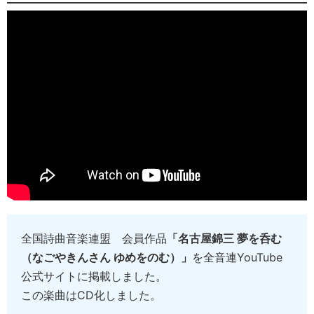
全国詩曲音楽連盟 会員作品
「名古屋錦三 夢を呑む
（なごやきんさん ゆめをのむ）」
を全音連YouTube
公式サイトに掲載しました。
この楽曲はCD化しました。