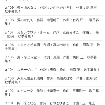
♬109 柳ヶ瀬の女よ 作詞：たからだひろし 作曲：髙 幸吉
歌手募集！
♬108 愛のかたち 作詞：南陽町子 作曲：佐谷戸一 歌手募
集！
♬107 おもいでワン・ルーム 作詞：近藤ますこ 作曲：小松
田鉄男 歌手募集！
♬106 ふるさと想春譜 作詞：髙城のぼる 作曲：雨海 実 歌
手募集！
♬105 風〜命どぅ宝〜 作詞：恵羅 作曲：梅田 正 歌手募
集！
♬104 ステージにて 作詞：恵羅 作曲：雨海 実 歌手募集！
♬103 みれん道連れ港町 作詞：髙城のぼる 作曲：雨海 実
歌手募集！
♬102 エピローグ 作詩：神崎陽一 作曲：玉田剛士 歌手募
集！
♬101 あゝ花になる 作詩：とやまひさこ 作曲：玉田剛士