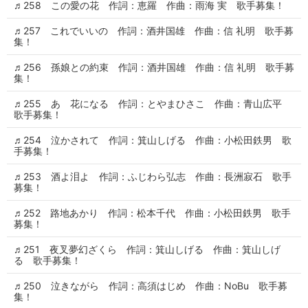
♬258 この愛の花 作詞：恵羅 作曲：雨海 実 歌手募集！
♬257 これでいいの 作詞：酒井国雄 作曲：信 礼明 歌手募
集！
♬256 孫娘との約束 作詞：酒井国雄 作曲：信 礼明 歌手募
集！
♬255 あゝ花になる 作詞：とやまひさこ 作曲：青山広平
歌手募集！
♬254 泣かされて 作詞：箕山しげる 作曲：小松田鉄男 歌
手募集！
♬253 酒よ泪よ 作詞：ふじわら弘志 作曲：長洲寂石 歌手
募集！
♬252 路地あかり 作詞：松本千代 作曲：小松田鉄男 歌手
募集！
♬251 夜叉夢幻ざくら 作詞：箕山しげる 作曲：箕山しげ
る 歌手募集！
♬250 泣きながら 作詞：高須はじめ 作曲：NoBu 歌手募
集！