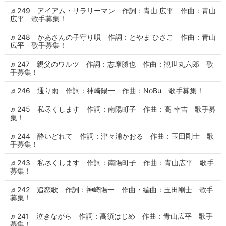
♬249 アイアム・サラリーマン 作詞：青山 広平 作曲：青山
広平 歌手募集！
♬248 かあさんの子守り唄 作詞：とやま ひさこ 作曲：青山
広平 歌手募集！
♬247 親父のワルツ 作詞：志摩勝也 作曲：観世丸六郎 歌
手募集！
♬246 通り雨 作詞：神崎陽一 作曲：NoBu 歌手募集！
♬245 私尽くします 作詞：南陽町子 作曲：髙 幸吉 歌手募
集！
♬244 酔いどれて 作詞：津々浦かおる 作曲：玉田剛士 歌
手募集！
♬243 私尽くします 作詞：南陽町子 作曲：青山広平 歌手
募集！
♬242 追恋歌 作詞：神崎陽一 作曲・編曲：玉田剛士 歌手
募集！
♬241 泣きながら 作詞：高須はじめ 作曲：青山広平 歌手
募集！