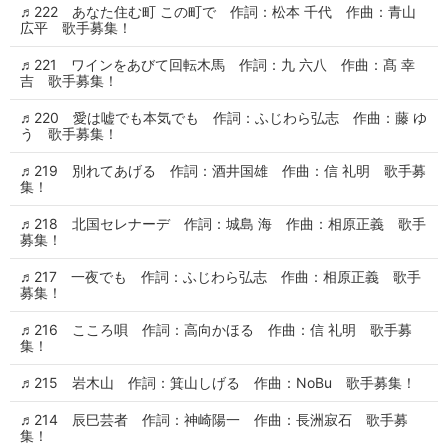
♬222 あなた住む町 この町で 作詞：松本 千代 作曲：青山
広平 歌手募集！
♬221 ワインをあびて回転木馬 作詞：九 六八 作曲：髙 幸
吉 歌手募集！
♬220 愛は嘘でも本気でも 作詞：ふじわら弘志 作曲：藤 ゆ
う 歌手募集！
♬219 別れてあげる 作詞：酒井国雄 作曲：信 礼明 歌手募
集！
♬218 北国セレナーデ 作詞：城島 海 作曲：相原正義 歌手
募集！
♬217 一夜でも 作詞：ふじわら弘志 作曲：相原正義 歌手
募集！
♬216 こころ唄 作詞：高向かほる 作曲：信 礼明 歌手募
集！
♬215 岩木山 作詞：箕山しげる 作曲：NoBu 歌手募集！
♬214 辰巳芸者 作詞：神崎陽一 作曲：長洲寂石 歌手募
集！