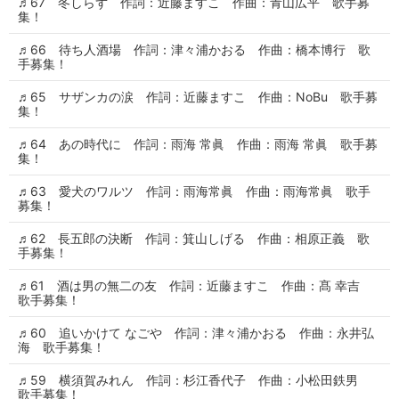
♬67 冬しらず 作詞：近藤ますこ 作曲：青山広平 歌手募
集！
♬66 待ち人酒場 作詞：津々浦かおる 作曲：橋本博行 歌
手募集！
♬65 サザンカの涙 作詞：近藤ますこ 作曲：NoBu 歌手募
集！
♬64 あの時代に 作詞：雨海 常眞 作曲：雨海 常眞 歌手募
集！
♬63 愛犬のワルツ 作詞：雨海常眞 作曲：雨海常眞 歌手
募集！
♬62 長五郎の決断 作詞：箕山しげる 作曲：相原正義 歌
手募集！
♬61 酒は男の無二の友 作詞：近藤ますこ 作曲：髙 幸吉
歌手募集！
♬60 追いかけて なごや 作詞：津々浦かおる 作曲：永井弘
海 歌手募集！
♬59 横須賀みれん 作詞：杉江香代子 作曲：小松田鉄男
歌手募集！