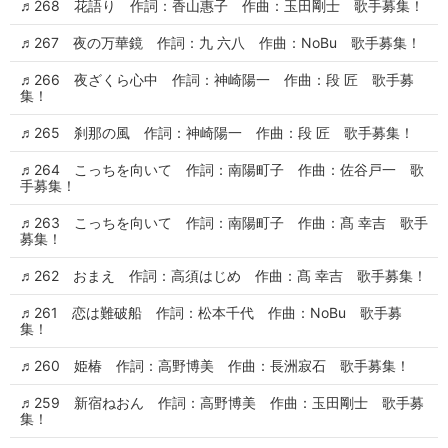
♬268 花語り 作詞：香山惠子 作曲：玉田剛士 歌手募集！
♬267 夜の万華鏡 作詞：九 六八 作曲：NoBu 歌手募集！
♬266 夜ざくら心中 作詞：神崎陽一 作曲：段 匠 歌手募
集！
♬265 刹那の風 作詞：神崎陽一 作曲：段 匠 歌手募集！
♬264 こっちを向いて 作詞：南陽町子 作曲：佐谷戸一 歌
手募集！
♬263 こっちを向いて 作詞：南陽町子 作曲：髙 幸吉 歌手
募集！
♬262 おまえ 作詞：高須はじめ 作曲：髙 幸吉 歌手募集！
♬261 恋は難破船 作詞：松本千代 作曲：NoBu 歌手募
集！
♬260 姫椿 作詞：高野博美 作曲：長洲寂石 歌手募集！
♬259 新宿ねおん 作詞：高野博美 作曲：玉田剛士 歌手募
集！