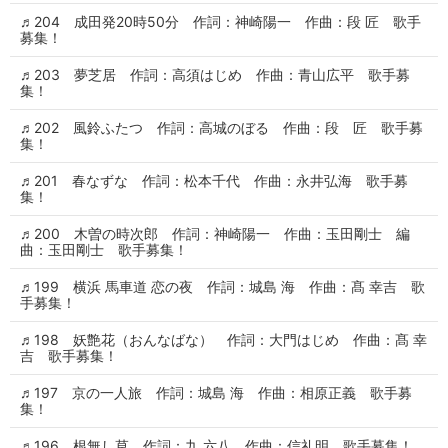
♬204 成田発20時50分 作詞：神崎陽一 作曲：段 匠 歌手
募集！
♬203 夢芝居 作詞：高須はじめ 作曲：青山広平 歌手募
集！
♬202 風鈴ふたつ 作詞：高城のぼる 作曲：段 匠 歌手募
集！
♬201 春なずな 作詞：松本千代 作曲：永井弘海 歌手募
集！
♬200 木曽の時次郎 作詞：神崎陽一 作曲：玉田剛士 編
曲：玉田剛士 歌手募集！
♬199 横浜 馬車道 恋の夜 作詞：城島 海 作曲：髙 幸吉 歌
手募集！
♬198 妖艶花（おんなばな） 作詞：大門はじめ 作曲：髙 幸
吉 歌手募集！
♬197 京の一人旅 作詞：城島 海 作曲：相原正義 歌手募
集！
♬196 根無し草 作詞：九 六八 作曲：信礼明 歌手募集！