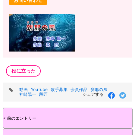
役に立った
タ
動画
YouTube
歌手募集
会員作品
刹那の風
グ
神崎陽一
段匠
シェアする
« 前のエントリー