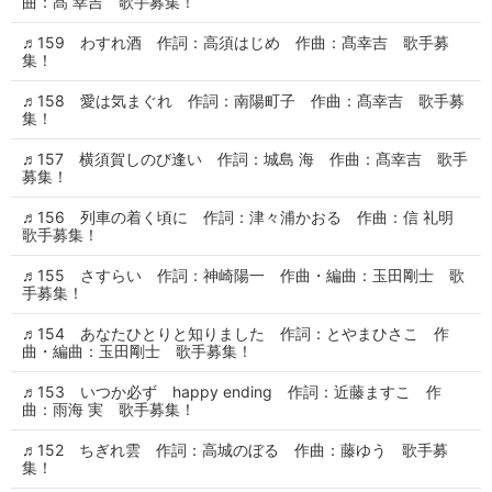
曲：髙 幸吉 歌手募集！
♬159 わすれ酒 作詞：高須はじめ 作曲：髙幸吉 歌手募
集！
♬158 愛は気まぐれ 作詞：南陽町子 作曲：髙幸吉 歌手募
集！
♬157 横須賀しのび逢い 作詞：城島 海 作曲：髙幸吉 歌手
募集！
♬156 列車の着く頃に 作詞：津々浦かおる 作曲：信 礼明
歌手募集！
♬155 さすらい 作詞：神崎陽一 作曲・編曲：玉田剛士 歌
手募集！
♬154 あなたひとりと知りました 作詞：とやまひさこ 作
曲・編曲：玉田剛士 歌手募集！
♬153 いつか必ず happy ending 作詞：近藤ますこ 作
曲：雨海 実 歌手募集！
♬152 ちぎれ雲 作詞：高城のぼる 作曲：藤ゆう 歌手募
集！