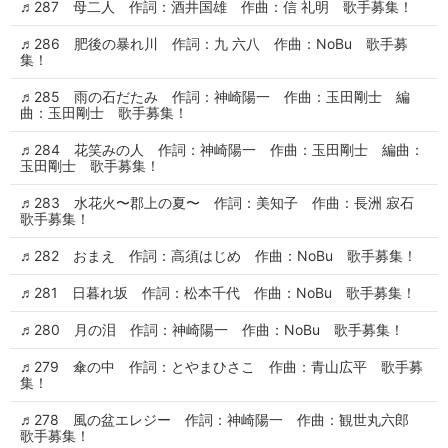
♬287 母二人 作詞：酒井国雄 作曲：信 礼明 歌手募集！
♬286 肥後の暴れ川 作詞：九 六八 作曲：NoBu 歌手募
集！
♬285 雨の石だたみ 作詞：神崎陽一 作曲：玉田剛士 編
曲：玉田剛士 歌手募集！
♬284 花笑みの人 作詞：神崎陽一 作曲：玉田剛士 編曲：
玉田剛士 歌手募集！
♬283 水花火〜郡上の夏〜 作詞：美知子 作曲：長洲 寂石
歌手募集！
♬282 おまえ 作詞：高須はじめ 作曲：NoBu 歌手募集！
♬281 日暮れ坂 作詞：松本千代 作曲：NoBu 歌手募集！
♬280 月の泪 作詞：神崎陽一 作曲：NoBu 歌手募集！
♬279 傘の中 作詞：とやまひさこ 作曲：青山広平 歌手募
集！
♬278 風の盆エレジー 作詞：神崎陽一 作曲：観世丸六郎
歌手募集！