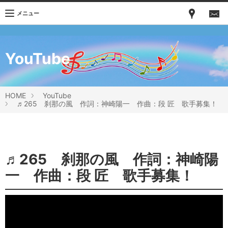
メニュー
YouTube
HOME
YouTube
♬265 刹那の風 作詞：神崎陽一 作曲：段 匠 歌手募集！
♬265 刹那の風 作詞：神崎陽
一 作曲：段 匠 歌手募集！