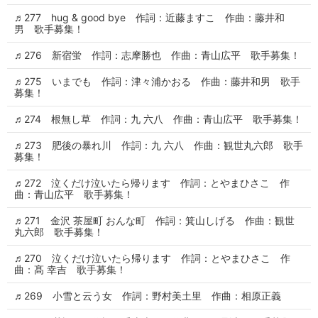
♬277 hug & good bye 作詞：近藤ますこ 作曲：藤井和
男 歌手募集！
♬276 新宿蛍 作詞：志摩勝也 作曲：青山広平 歌手募集！
♬275 いまでも 作詞：津々浦かおる 作曲：藤井和男 歌手
募集！
♬274 根無し草 作詞：九 六八 作曲：青山広平 歌手募集！
♬273 肥後の暴れ川 作詞：九 六八 作曲：観世丸六郎 歌手
募集！
♬272 泣くだけ泣いたら帰ります 作詞：とやまひさこ 作
曲：青山広平 歌手募集！
♬271 金沢 茶屋町 おんな町 作詞：箕山しげる 作曲：観世
丸六郎 歌手募集！
♬270 泣くだけ泣いたら帰ります 作詞：とやまひさこ 作
曲：髙 幸吉 歌手募集！
♬269 小雪と云う女 作詞：野村美土里 作曲：相原正義