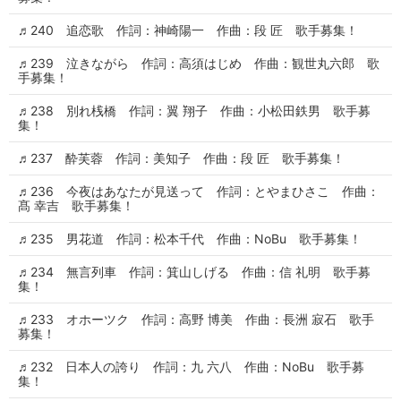
♬240 追恋歌 作詞：神崎陽一 作曲：段 匠 歌手募集！
♬239 泣きながら 作詞：高須はじめ 作曲：観世丸六郎 歌
手募集！
♬238 別れ桟橋 作詞：翼 翔子 作曲：小松田鉄男 歌手募
集！
♬237 酔芙蓉 作詞：美知子 作曲：段 匠 歌手募集！
♬236 今夜はあなたが見送って 作詞：とやまひさこ 作曲：
髙 幸吉 歌手募集！
♬235 男花道 作詞：松本千代 作曲：NoBu 歌手募集！
♬234 無言列車 作詞：箕山しげる 作曲：信 礼明 歌手募
集！
♬233 オホーツク 作詞：高野 博美 作曲：長洲 寂石 歌手
募集！
♬232 日本人の誇り 作詞：九 六八 作曲：NoBu 歌手募
集！