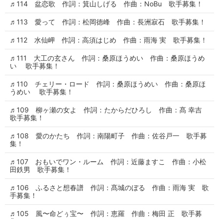
♬114 盆恋歌 作詞：箕山しげる 作曲：NoBu 歌手募集！
♬113 愛って 作詞：松岡徳峰 作曲：長洲寂石 歌手募集！
♬112 水仙岬 作詞：高須はじめ 作曲：雨海 実 歌手募集！
♬111 大工の玄さん 作詞：桑原ほうめい 作曲：桑原ほうめ
い 歌手募集！
♬110 チェリー・ロード 作詞：桑原ほうめい 作曲：桑原ほ
うめい 歌手募集！
♬109 柳ヶ瀬の女よ 作詞：たからだひろし 作曲：髙 幸吉
歌手募集！
♬108 愛のかたち 作詞：南陽町子 作曲：佐谷戸一 歌手募
集！
♬107 おもいでワン・ルーム 作詞：近藤ますこ 作曲：小松
田鉄男 歌手募集！
♬106 ふるさと想春譜 作詞：髙城のぼる 作曲：雨海 実 歌
手募集！
♬105 風〜命どぅ宝〜 作詞：恵羅 作曲：梅田 正 歌手募