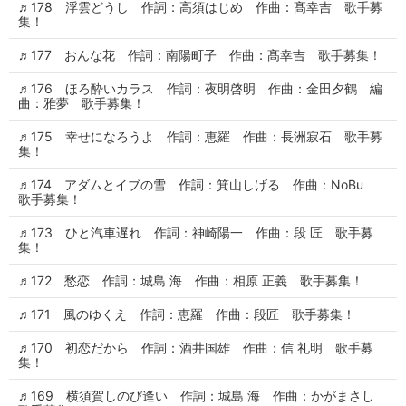
♬178 浮雲どうし 作詞：高須はじめ 作曲：髙幸吉 歌手募
集！
♬177 おんな花 作詞：南陽町子 作曲：髙幸吉 歌手募集！
♬176 ほろ酔いカラス 作詞：夜明啓明 作曲：金田夕鶴 編
曲：雅夢 歌手募集！
♬175 幸せになろうよ 作詞：恵羅 作曲：長洲寂石 歌手募
集！
♬174 アダムとイブの雪 作詞：箕山しげる 作曲：NoBu
歌手募集！
♬173 ひと汽車遅れ 作詞：神崎陽一 作曲：段 匠 歌手募
集！
♬172 愁恋 作詞：城島 海 作曲：相原 正義 歌手募集！
♬171 風のゆくえ 作詞：恵羅 作曲：段匠 歌手募集！
♬170 初恋だから 作詞：酒井国雄 作曲：信 礼明 歌手募
集！
♬169 横須賀しのび逢い 作詞：城島 海 作曲：かがまさし