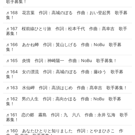
歌手募集！
♬168 花言葉 作詞：高城のぼる 作曲：おい登起男 歌手募
集！
♬167 桜前線ひとり旅 作詞：松本千代 作曲：髙幸吉 歌手
募集！
♬166 あかね蝉 作詞：箕山しげる 作曲：NoBu 歌手募
集！
♬165 炎情 作詞：神崎陽一 作曲：NoBu 歌手募集！
♬164 女の漂流 作詞：高城のぼる 作曲：藤ゆう 歌手募
集！
♬163 水仙岬 作詞：高須はじめ 作曲：髙幸吉 歌手募集！
♬162 男の人生 作詞：高向かほる 作曲：NoBu 歌手募
集！
♬161 恋の郷 霧島 作詞：九 六八 作曲：永井 弘海 歌手
募集！
♬160 あなたひとりと知りました 作詞：とやまひさこ 作