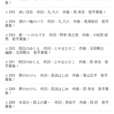
集！
♬295 赤い渓谷 作詞：九 六八 作曲：髙 幸吉 歌手募集！
♬294 僕の一輪のバラ 作詞：九 六八 作曲：長洲寂石 歌手
募集！
♬293 夜･･･いのちです 作詞：野村 美土里 作曲：小松田 鉄
男 歌手募集！
♬292 明日のゆくえ 作詞：とやまひさこ 作曲：玉田剛士
編曲：玉田剛士 歌手募集！
♬291 明日のゆくえ 作詞：とやまひさこ 作曲：髙 幸吉 歌
手募集！
♬290 夢のかけら 作詞：高須はじめ 作曲：青山広平 歌手
募集！
♬289 夢のかけら 作詞：高須はじめ 作曲：髙 幸吉 歌手募
集！
♬288 水花火～郡上の夏～ 作詞：美知子 作曲：段 匠 歌手
募集！