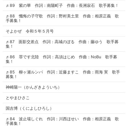
♬89 紫の華 作詞：南陽町子 作曲：長洲寂石 歌手募集！
♬88 懺悔の子守歌 作詞：野村美土里 作曲：相原正義 歌
手募集！
そよかぜ 令和５年５月号
♬87 面影交差点 作詞：高城のぼる 作曲：藤ゆう 歌手募
集！
♬86 罪です北陸 作詞：高須はじめ 作曲：NoBu 歌手募
集！
♬85 柳ヶ瀬ルンバ 作詞：近藤ますこ 作曲：雨海 実 歌手
募集！
神崎陽一（かんざきよういち）
とやまひさこ
国吉博（くによしひろし）
♬84 波止場しぐれ 作詞：川西ほせい 作曲：相原正義 歌
手募集！