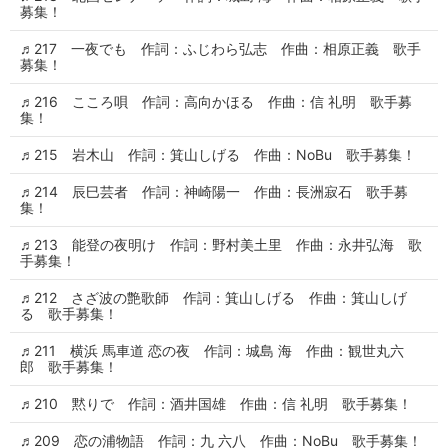
募集！
♬217 一夜でも 作詞：ふじわら弘志 作曲：相原正義 歌手
募集！
♬216 こころ唄 作詞：高向かほる 作曲：信 礼明 歌手募
集！
♬215 岩木山 作詞：箕山しげる 作曲：NoBu 歌手募集！
♬214 辰巳芸者 作詞：神崎陽一 作曲：長洲寂石 歌手募
集！
♬213 能登の夜明け 作詞：野村美土里 作曲：永井弘海 歌
手募集！
♬212 さざ波の艶歌師 作詞：箕山しげる 作曲：箕山しげ
る 歌手募集！
♬211 横浜 馬車道 恋の夜 作詞：城島 海 作曲：観世丸六
郎 歌手募集！
♬210 黙りで 作詞：酒井国雄 作曲：信 礼明 歌手募集！
♬209 恋の浦物語 作詞：九 六八 作曲：NoBu 歌手募集！