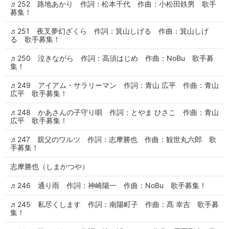
♬252 路地あかり 作詞：松本千代 作曲：小松田鉄男 歌手
募集！
♬251 夜叉夢幻ざくら 作詞：箕山しげる 作曲：箕山しげ
る 歌手募集！
♬250 泣きながら 作詞：高須はじめ 作曲：NoBu 歌手募
集！
♬249 アイアム・サラリーマン 作詞：青山 広平 作曲：青山
広平 歌手募集！
♬248 かあさんの子守り唄 作詞：とやま ひさこ 作曲：青山
広平 歌手募集！
♬247 親父のワルツ 作詞：志摩勝也 作曲：観世丸六郎 歌
手募集！
志摩勝也（しまかつや）
♬246 通り雨 作詞：神崎陽一 作曲：NoBu 歌手募集！
♬245 私尽くします 作詞：南陽町子 作曲：髙 幸吉 歌手募
集！