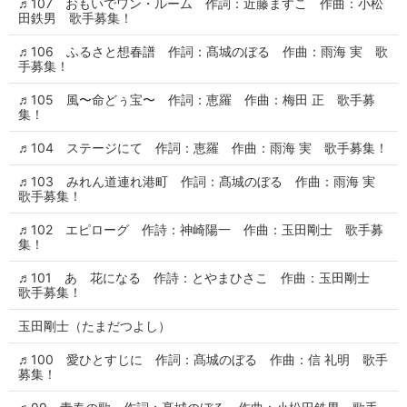
♬107 おもいでワン・ルーム 作詞：近藤ますこ 作曲：小松
田鉄男 歌手募集！
♬106 ふるさと想春譜 作詞：髙城のぼる 作曲：雨海 実 歌
手募集！
♬105 風〜命どぅ宝〜 作詞：恵羅 作曲：梅田 正 歌手募
集！
♬104 ステージにて 作詞：恵羅 作曲：雨海 実 歌手募集！
♬103 みれん道連れ港町 作詞：髙城のぼる 作曲：雨海 実
歌手募集！
♬102 エピローグ 作詩：神崎陽一 作曲：玉田剛士 歌手募
集！
♬101 あゝ花になる 作詩：とやまひさこ 作曲：玉田剛士
歌手募集！
玉田剛士（たまだつよし）
♬100 愛ひとすじに 作詞：髙城のぼる 作曲：信 礼明 歌手
募集！