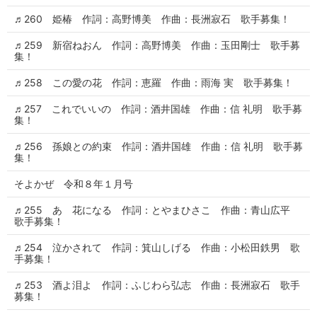
♬260 姫椿 作詞：高野博美 作曲：長洲寂石 歌手募集！
♬259 新宿ねおん 作詞：高野博美 作曲：玉田剛士 歌手募
集！
♬258 この愛の花 作詞：恵羅 作曲：雨海 実 歌手募集！
♬257 これでいいの 作詞：酒井国雄 作曲：信 礼明 歌手募
集！
♬256 孫娘との約束 作詞：酒井国雄 作曲：信 礼明 歌手募
集！
そよかぜ 令和８年１月号
♬255 あゝ花になる 作詞：とやまひさこ 作曲：青山広平
歌手募集！
♬254 泣かされて 作詞：箕山しげる 作曲：小松田鉄男 歌
手募集！
♬253 酒よ泪よ 作詞：ふじわら弘志 作曲：長洲寂石 歌手
募集！