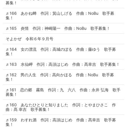
募集！
♬166 あかね蝉 作詞：箕山しげる 作曲：NoBu 歌手募
集！
♬165 炎情 作詞：神崎陽一 作曲：NoBu 歌手募集！
そよかぜ 令和６年９月号
♬164 女の漂流 作詞：高城のぼる 作曲：藤ゆう 歌手募
集！
♬163 水仙岬 作詞：高須はじめ 作曲：髙幸吉 歌手募集！
♬162 男の人生 作詞：高向かほる 作曲：NoBu 歌手募
集！
♬161 恋の郷 霧島 作詞：九 六八 作曲：永井 弘海 歌手
募集！
♬160 あなたひとりと知りました 作詞：とやまひさこ 作
曲：髙 幸吉 歌手募集！
♬159 わすれ酒 作詞：高須はじめ 作曲：髙幸吉 歌手募
集！