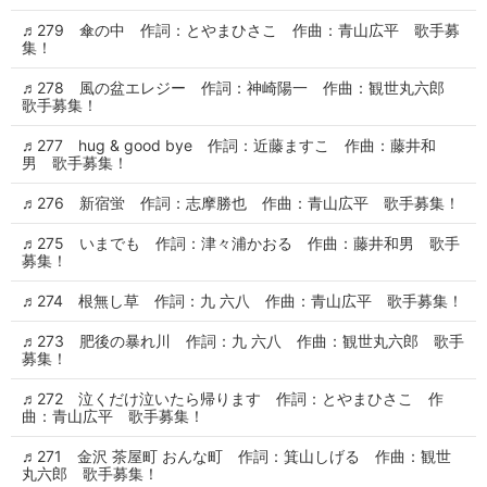
♬279 傘の中 作詞：とやまひさこ 作曲：青山広平 歌手募
集！
♬278 風の盆エレジー 作詞：神崎陽一 作曲：観世丸六郎
歌手募集！
♬277 hug & good bye 作詞：近藤ますこ 作曲：藤井和
男 歌手募集！
♬276 新宿蛍 作詞：志摩勝也 作曲：青山広平 歌手募集！
♬275 いまでも 作詞：津々浦かおる 作曲：藤井和男 歌手
募集！
♬274 根無し草 作詞：九 六八 作曲：青山広平 歌手募集！
♬273 肥後の暴れ川 作詞：九 六八 作曲：観世丸六郎 歌手
募集！
♬272 泣くだけ泣いたら帰ります 作詞：とやまひさこ 作
曲：青山広平 歌手募集！
♬271 金沢 茶屋町 おんな町 作詞：箕山しげる 作曲：観世
丸六郎 歌手募集！