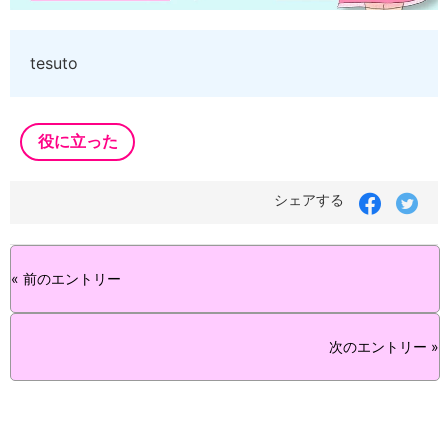
tesuto
役に立った
シェアする
« 前のエントリー
次のエントリー »