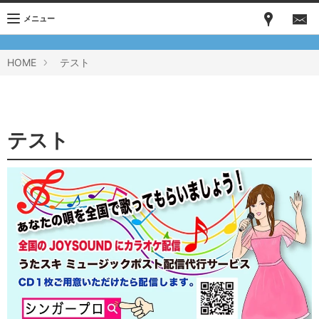
メニュー
HOME
テスト
テスト