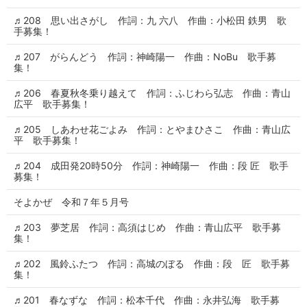
♬208 思い出さがし 作詞：九 六八 作曲：小松田 鉄男 歌
手募集！
♬207 がらんどう 作詞：神崎陽一 作曲：NoBu 歌手募
集！
♬206 春夏秋冬乗り越えて 作詞：ふじわら弘志 作曲：青山
広平 歌手募集！
♬205 しあわせ花ごよみ 作詞：とやまひさこ 作曲：青山広
平 歌手募集！
♬204 成田発20時50分 作詞：神崎陽一 作曲：段 匠 歌手
募集！
そよかぜ 令和７年５月号
♬203 夢芝居 作詞：高須はじめ 作曲：青山広平 歌手募
集！
♬202 風鈴ふたつ 作詞：高城のぼる 作曲：段 匠 歌手募
集！
♬201 春なずな 作詞：松本千代 作曲：永井弘海 歌手募