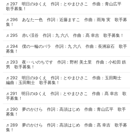
♬297 明日のゆくえ 作詞：とやまひさこ 作曲：青山広平
歌手募集！
♬296 あなた一色 作詞：近藤ますこ 作曲：雨海 実 歌手募
集！
♬295 赤い渓谷 作詞：九 六八 作曲：髙 幸吉 歌手募集！
♬294 僕の一輪のバラ 作詞：九 六八 作曲：長洲寂石 歌手
募集！
♬293 夜･･･いのちです 作詞：野村 美土里 作曲：小松田 鉄
男 歌手募集！
♬292 明日のゆくえ 作詞：とやまひさこ 作曲：玉田剛士
編曲：玉田剛士 歌手募集！
♬291 明日のゆくえ 作詞：とやまひさこ 作曲：髙 幸吉 歌
手募集！
♬290 夢のかけら 作詞：高須はじめ 作曲：青山広平 歌手
募集！
♬289 夢のかけら 作詞：高須はじめ 作曲：髙 幸吉 歌手募
集！