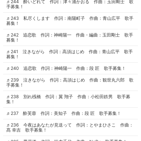
♬244 酔いどれて 作詞：津々浦かおる 作曲：玉田剛士 歌
手募集！
♬243 私尽くします 作詞：南陽町子 作曲：青山広平 歌手
募集！
♬242 追恋歌 作詞：神崎陽一 作曲・編曲：玉田剛士 歌手
募集！
♬241 泣きながら 作詞：高須はじめ 作曲：青山広平 歌手
募集！
♬240 追恋歌 作詞：神崎陽一 作曲：段 匠 歌手募集！
♬239 泣きながら 作詞：高須はじめ 作曲：観世丸六郎 歌
手募集！
♬238 別れ桟橋 作詞：翼 翔子 作曲：小松田鉄男 歌手募
集！
♬237 酔芙蓉 作詞：美知子 作曲：段 匠 歌手募集！
♬236 今夜はあなたが見送って 作詞：とやまひさこ 作曲：
髙 幸吉 歌手募集！