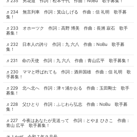
♬235 男花道 作詞：松本千代 作曲：NoBu 歌手募集！
♬234 無言列車 作詞：箕山しげる 作曲：信 礼明 歌手募
集！
♬233 オホーツク 作詞：高野 博美 作曲：長洲 寂石 歌手
募集！
♬232 日本人の誇り 作詞：九 六八 作曲：NoBu 歌手募
集！
♬231 命の天使 作詞：九 六八 作曲：青山広平 歌手募集！
♬230 ママと呼ばれても 作詞：酒井国雄 作曲：信 礼明 歌
手募集！
♬229 北へ北へ 作詞：津々浦かおる 作曲：玉田剛士 歌手
募集！
♬228 父ひとり 作詞：ふじわら弘志 作曲：NoBu 歌手募
集！
♬227 今夜はあなたが見送って 作詞：とやま ひさこ 作曲：
青山 広平 歌手募集！
そよかぜ 令和７年９月号