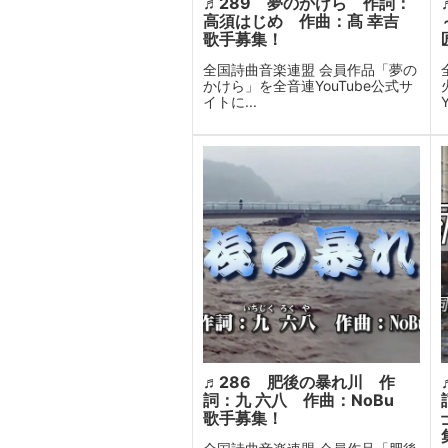
♬289 夢のかけら 作詞：
高須はじめ 作曲：髙 幸吉
歌手募集！
全国詩曲音楽連盟 会員作品「夢の
かけら」を全音連YouTube公式サ
イトに...
♬286 肥後の暴れ川 作
詞：九 六八 作曲：NoBu
歌手募集！