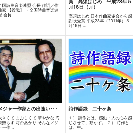
賞 高須はじめ 平成23年５
全国詩曲音楽連盟 会長 作詞／作
月16日（月）
曲家 【役職】 ・全国詩曲音楽連
盟 会長...
高須はじめ 日本作曲家協会から感
謝状受賞 平成23年（2011年）５
月16日 ...
メジャー作家との出逢い･･･
詩作語録 二十ヶ条
大きくて まぶしくて 華やかな 海
１） 詩作とは、感動・人の心を感
腹照らす 灯台あかり そんなメジ
じさせて、動かす。 ２） 詩作と
ャー作...
は、中...