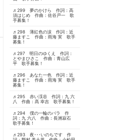
♬299 夢のかけら 作詞：高
須はじめ 作曲：佐谷戸一 歌
手募集！
♬298 薄紅色の涙 作詞：近
藤ますこ 作曲：雨海 実 歌手
募集！
♬297 明日のゆくえ 作詞：
とやまひさこ 作曲：青山広
平 歌手募集！
♬296 あなた一色 作詞：近
藤ますこ 作曲：雨海 実 歌手
募集！
♬295 赤い渓谷 作詞：九 六
八 作曲：髙 幸吉 歌手募集！
♬294 僕の一輪のバラ 作
詞：九 六八 作曲：長洲寂石
歌手募集！
♬293 夜･･･いのちです 作
詞：野村 美土里 作曲：小松田