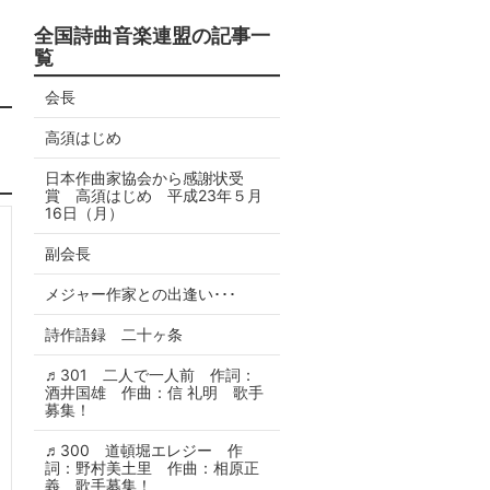
全国詩曲音楽連盟の記事一
覧
会長
高須はじめ
日本作曲家協会から感謝状受
賞 高須はじめ 平成23年５月
16日（月）
副会長
メジャー作家との出逢い･･･
詩作語録 二十ヶ条
♬301 二人で一人前 作詞：
酒井国雄 作曲：信 礼明 歌手
募集！
♬300 道頓堀エレジー 作
詞：野村美土里 作曲：相原正
義 歌手募集！