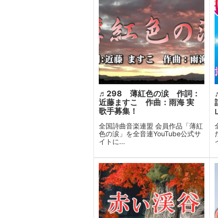
♬298 薄紅色の涙 作詞：
近藤ますこ 作曲：雨海 実
歌手募集！
全国詩曲音楽連盟 会員作品「薄紅
色の涙」を全音連YouTube公式サ
イトに...