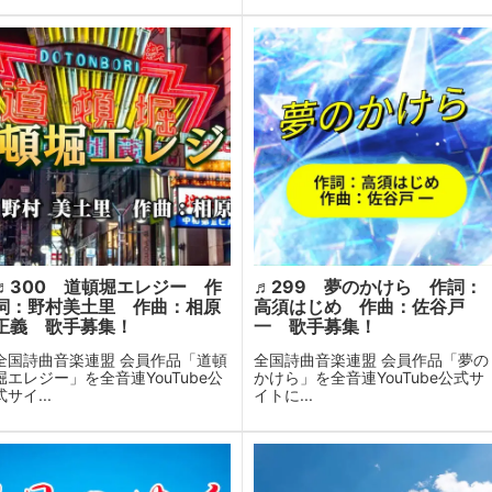
♬300 道頓堀エレジー 作
♬299 夢のかけら 作詞：
詞：野村美土里 作曲：相原
高須はじめ 作曲：佐谷戸
正義 歌手募集！
一 歌手募集！
全国詩曲音楽連盟 会員作品「道頓
全国詩曲音楽連盟 会員作品「夢の
堀エレジー」を全音連YouTube公
かけら」を全音連YouTube公式サ
式サイ...
イトに...