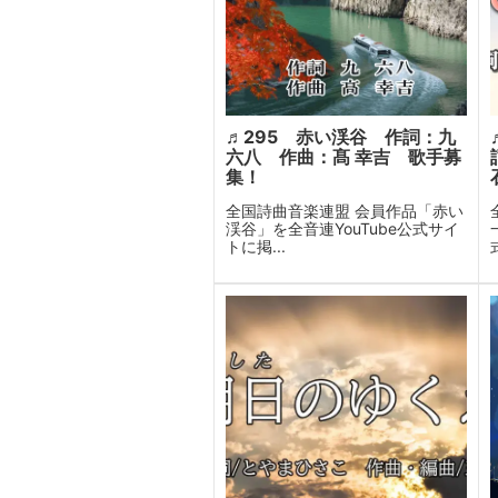
♬295 赤い渓谷 作詞：九
六八 作曲：髙 幸吉 歌手募
集！
全国詩曲音楽連盟 会員作品「赤い
渓谷」を全音連YouTube公式サイ
トに掲...