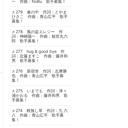
一 作曲：NoBu 歌手募集！
♬279 傘の中 作詞：とやま
ひさこ 作曲：青山広平 歌手
募集！
♬278 風の盆エレジー 作
詞：神崎陽一 作曲：観世丸六
郎 歌手募集！
♬277 hug & good bye 作
詞：近藤ますこ 作曲：藤井和
男 歌手募集！
♬276 新宿蛍 作詞：志摩勝
也 作曲：青山広平 歌手募
集！
♬275 いまでも 作詞：津々
浦かおる 作曲：藤井和男 歌
手募集！
♬274 根無し草 作詞：九 六
八 作曲：青山広平 歌手募
集！