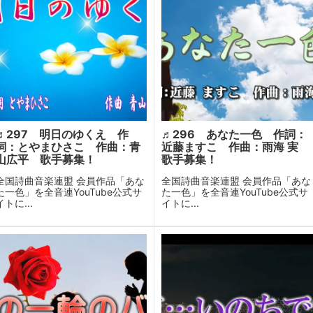
♬297 明日のゆくえ 作
♬296 あなた一色 作詞：
詞：とやまひさこ 作曲：青
近藤ますこ 作曲：雨海 実
山広平 歌手募集！
歌手募集！
全国詩曲音楽連盟 会員作品「あな
全国詩曲音楽連盟 会員作品「あな
た一色」を全音連YouTube公式サ
た一色」を全音連YouTube公式サ
イトに...
イトに...