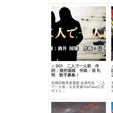
♬301 二人で一人前 作
詞：酒井国雄 作曲：信 礼
明 歌手募集！
全国詩曲音楽連盟 会員作品「二人
で一人前」を全音連YouTube公式
サイト...