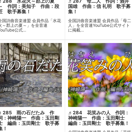
♬288 水花火～郡上の夏
♬287 母二人 作詞：酒井
～ 作詞：美知子 作曲：段
国雄 作曲：信 礼明 歌手募
匠 歌手募集！
集！
全国詩曲音楽連盟 会員作品「水花
全国詩曲音楽連盟 会員作品「母二
火～郡上の夏～」を全音連
人」を全音連YouTube公式サイト
YouTube公式...
に掲載...
♬285 雨の石だたみ 作
♬284 花笑みの人 作詞：
詞：神崎陽一 作曲：玉田剛
神崎陽一 作曲：玉田剛士
士 編曲：玉田剛士 歌手募
編曲：玉田剛士 歌手募集！
集！