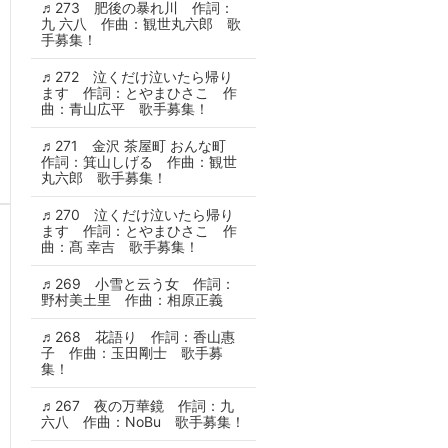
♬273 肥後の暴れ川 作詞：
九 六八 作曲：観世丸六郎 歌
手募集！
♬272 泣くだけ泣いたら帰り
ます 作詞：とやまひさこ 作
曲：青山広平 歌手募集！
♬271 金沢 茶屋町 おんな町
作詞：箕山しげる 作曲：観世
丸六郎 歌手募集！
♬270 泣くだけ泣いたら帰り
ます 作詞：とやまひさこ 作
曲：髙 幸吉 歌手募集！
♬269 小雪と云う女 作詞：
野村美土里 作曲：相原正義
♬268 花語り 作詞：香山惠
子 作曲：玉田剛士 歌手募
集！
♬267 夜の万華鏡 作詞：九
六八 作曲：NoBu 歌手募集！