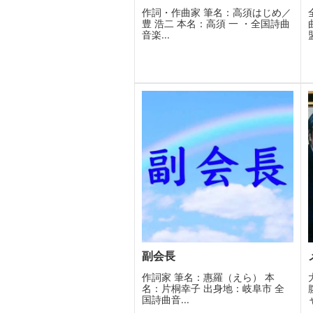
作詞・作曲家 筆名：高須はじめ／
豊 浩二 本名：高須 一 ・全国詩曲
音楽...
副会長
作詞家 筆名：惠羅（えら） 本
名：片桐幸子 出身地：岐阜市 全
国詩曲音...