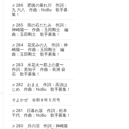
♬286 肥後の暴れ川 作詞：
九 六八 作曲：NoBu 歌手募
集！
♬285 雨の石だたみ 作詞：
神崎陽一 作曲：玉田剛士 編
曲：玉田剛士 歌手募集！
♬284 花笑みの人 作詞：神
崎陽一 作曲：玉田剛士 編
曲：玉田剛士 歌手募集！
♬283 水花火〜郡上の夏〜
作詞：美知子 作曲：長洲 寂
石 歌手募集！
♬282 おまえ 作詞：高須は
じめ 作曲：NoBu 歌手募集！
そよかぜ 令和８年５月号
♬281 日暮れ坂 作詞：松本
千代 作曲：NoBu 歌手募集！
♬280 月の泪 作詞：神崎陽