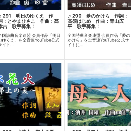
♬291 明日のゆくえ 作
♬290 夢のかけら 作詞：
詞：とやまひさこ 作曲：髙
高須はじめ 作曲：青山広
幸吉 歌手募集！
平 歌手募集！
全国詩曲音楽連盟 会員作品「明日
全国詩曲音楽連盟 会員作品「夢の
のゆくえ」を全音連YouTube公式
かけら」を全音連YouTube公式サ
サイト...
イトに...