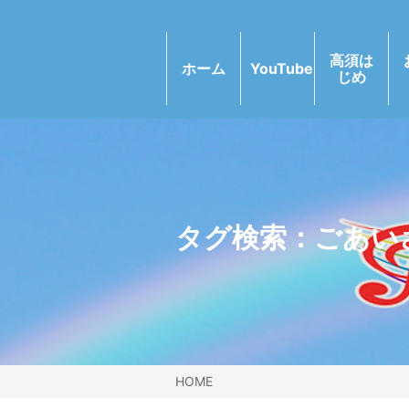
高須は
ホーム
YouTube
じめ
タグ検索：
ごあい
HOME