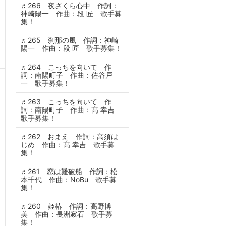
♬266 夜ざくら心中 作詞：
神崎陽一 作曲：段 匠 歌手募
集！
♬265 刹那の風 作詞：神崎
陽一 作曲：段 匠 歌手募集！
♬264 こっちを向いて 作
詞：南陽町子 作曲：佐谷戸
一 歌手募集！
♬263 こっちを向いて 作
詞：南陽町子 作曲：髙 幸吉
歌手募集！
♬262 おまえ 作詞：高須は
じめ 作曲：髙 幸吉 歌手募
集！
♬261 恋は難破船 作詞：松
本千代 作曲：NoBu 歌手募
集！
♬260 姫椿 作詞：高野博
美 作曲：長洲寂石 歌手募
集！